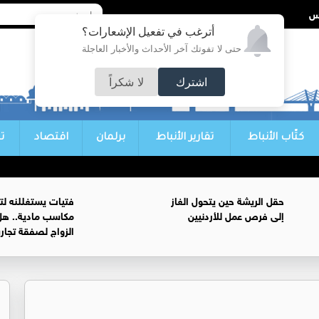
أترغب في تفعيل الإشعارات؟
حتى لا تفوتك آخر الأحداث والأخبار العاجلة
اشترك
لا شكراً
كتّاب الأنباط
تقارير الأنباط
برلمان
اقتصاد
ت
حقل الريشة حين يتحول الغاز
فتيات يستغللنه لت
إلى فرص عمل للأردنيين
مكاسب مادية.. هل
الزواج لصفقة تجار