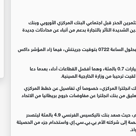
رين الحذر قبل اجتماعي البنك المركزي الأوروبي وبنك
الشديدة التأثر بالتجارة بدعم من أنباء عن محادثات جديدة
وارتفع المؤشر ستوكس 600 الأوروبي بنسبة 0.2 بالمئة بحلول الساعة 0722 بتوقيت جرينتش، فيما زاد المؤشر داكس
وصعد مؤشر قطاع التعدين 0.9 بالمئة ومؤشر قطاع السيارات 0.7 بالمئة، وهما أفضل القطاعات أداء، بعدما دعا
يت ترحيبا من وزارة الخارجية الصينية.
نك انجلترا المركزي، خصوصا أي تفاصيل عن خطط المركزي
يق من بنك انجلترا عن مفاوضات خروج بريطانيا من الاتحاد
وأدت الصفقات والنتائج إلى تحركات قوية لبعض الأسهم، حيث صعد بنك ناتيكسيس الفرنسي 4.9 بالمئة ليتصدر
صة إلى شركته الأم بي.بي.سي.إي واستخدام جزء من الحصيلة