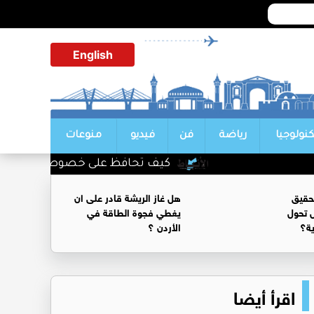
English
كنولوجيا
رياضة
فن
فيديو
منوعات
كيف تحافظ على خصوصية محادثاتك مع
حقيق
هل غاز الريشة قادر على ان
 تحول
يغطي فجوة الطاقة في
ية؟
الأردن ؟
اقرأ أيضا