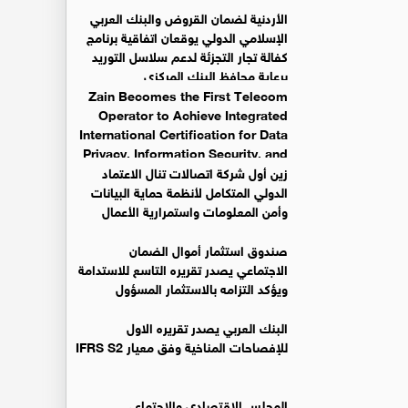
الأردنية لضمان القروض والبنك العربي
الإسلامي الدولي يوقعان اتفاقية برنامج
كفالة تجار التجزئة لدعم سلاسل التوريد
برعاية محافظ البنك المركزي
Zain Becomes the First Telecom
Operator to Achieve Integrated
International Certification for Data
Privacy, Information Security, and
Business Continuity Management Systems
زين أول شركة اتصالات تنال الاعتماد
الدولي المتكامل لأنظمة حماية البيانات
وأمن المعلومات واستمرارية الأعمال
صندوق استثمار أموال الضمان
الاجتماعي يصدر تقريره التاسع للاستدامة
ويؤكد التزامه بالاستثمار المسؤول
البنك العربي يصدر تقريره الاول
للإفصاحات المناخية وفق معيار IFRS S2
المجلس الاقتصادي والاجتماعي