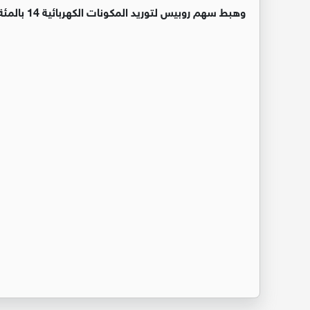
وهبط سهم روبيس لتوريد المكونات الكهربائية 14 بالمئة بعد إعلان الشركة عن أرباح مخيبة للآمال في النصف الأول.