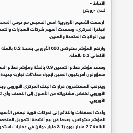
الأنباط -
لندن -رويترز
ارتفعت الأسهم الأوروبية امس الخميس مع توخي المستثم
انجلترا المركزي، وصعدت أسهم شركات السيارات والتعدين 
بين الولايات المتحدة والصين.
الألماني 0.3 بالمئة.
مسؤولون أمريكيون الصين لإجراء محادثات تجارية جديدة لق
ويترقب المستثمرون قرارات البنك المركزي الأوروبي وب
الأوروبي لخفض مشترياته من الأصول إلى النصف وأي تعل
الأوروبي.
المؤشر ستوكس، بعدما قرر بيع أنشطة التمويل المتخص
البالغة 2.7 مليار يورو (3.1 مليار دولار) في عمليات استحواذ.