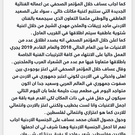
كما اجاب عساف خلال المؤتمر الصحفي عن اعماله الغنائية
الجديدة التي ستتبع اغنية مكانك خالي ، سواء على الصعيد
العاطفي والوطني مثمنا التعاون الذي سيجمعه بالفنان
الاردني ماجد زريقات والملحن مهدي الشيخ من خلال اغنية
شتوية عاطفية سيتم اطلاقها في القريب العاجل .
كما اعلن خلال المؤتمر الصحفي انه بصدد اطلاق عدد من
الاغنيات ما بين العام الحالي 2018 والعام القادم 2019 يجري
العمل حاليا على الانتهاء من كافة الترتيبات الفنية الخاصة
باطلاقها متعاونا فيها مع عدد من الشعراء العرب والملحنين .
وقال عساف خلال المؤتمر الصحفي انني اعتز بوجودي بين
اهلى واحبائي في الاردن لكوني اعتبر جمهوري في الاردن من
صفوت جمهوري في العالم العربي وسعيد جدا ان اكون
متواجد اليوم في مطعم بيت حليمة علما بان اليوم التالي
سيكون لي حفل فني في ذات المكان لكي اقدم فيه باقة من
اجمل الاغنيات وانا لست بخطيب ولكنني اعتز بالاردن وانتمائي
للاردن كما هو اعتزازي وانتمائي لفلسطين .
وحول حصول الفنان محمد عساف على الجنسية الاردنية اجاب
نعم انا احمل الجنسية الاردنية وهذا شرف لي ان احملها
والاردن وفلسطين شعب واحد لا يفرق بيننا اي شي وان