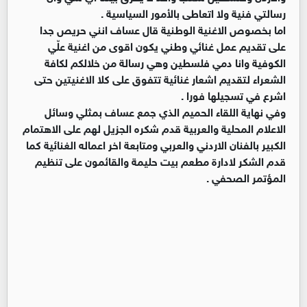
رسالتي فنية ولا اتعاطى بالأمور السياسية .
اما بخصوص الاغنية الوطنية قال عساف انني حريص جدا
على تقديم عمل غنائي وطني يكون اقوى من اغنية علّي
الكوفية وانا دمي فلسطين وهي رسالة من خلالكم لكافة
الشعراء لتقديم اشعار غنائية تتفوق على كلا الاغنيتين حتى
اشرع في تسجيلها فورا .
وفي نهاية اللقاء الحميم الذي جمع عساف بمثلي وسائل
الاعلام المحلية والعربية قدم شكره الجزيل لهم على الاهتمام
الكبير بالفنان الاردني والعربي ومتابعة اخر اعماله الغنائية كما
قدم الشكر لادارة مطعم بيت حليمة والقائمون على تنظيم
المؤتمر الصحفي .