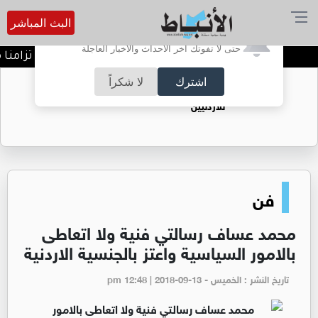
البث المباشر
أترغب في تفعيل الإشعارات؟
حتى لا تفوتك آخر الأحداث والأخبار العاجلة
خطة أمنية ومرورية شاملة تزامنا مع إ
اشترك
لا شكراً
حقل الريشة حين يتحول الغاز إلى فرص عمل
للأردنيين
فن
محمد عساف رسالتي فنية ولا اتعاطى
بالامور السياسية واعتز بالجنسية الاردنية
تاريخ النشر : الخميس - pm 12:48 | 2018-09-13