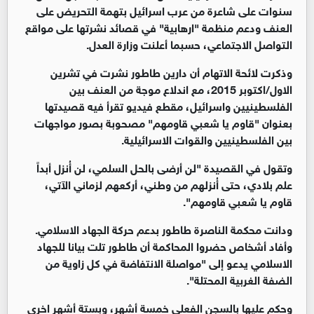
سنوات على شاعرة من عرب اسرائيل بتهمة التحريض على
العنف ودعم منظمة "ارهابية" في قصائد نشرتها على مواقع
التواصل الاجتماعي، حسبما أعلنت وزارة العدل.
وذكرت لائحة الاتهام أن دارين طاطور نشرت في تشرين
الاول/اكتوبر 2015، مع اندلاع موجة من العنف بين
الفلسطينيين واسرائيل، مقطع فيديو تقرأ فيه قصيدتها
بعنوان "قاوم يا شعبي قاومهم" مصحوبة بصور مواجهات
بين الفلسطينيين والقوات الاسرائيلية.
وتقول في القصيدة "لن أرضى بالحل السلمي، لن أُنزل أبداً
علم بلادي، حتى أُنزلهم من وطني، أركعهم لزماني الآتي،
قاوم يا شعبي قاومهم".
ودانت محكمة الناصرة طاطور بدعم حركة الجهاد الاسلامي.
وأفاد أشخاص حضروا المحاكمة أن طاطور تلت بيانا للجهاد
الاسلامي يدعو إلى "مواصلة الانتفاضة في كل زاوية من
الضفة الغربية المحتلة".
وحكم عليها بالسجن الفعلي خمسة أشهر، وبستة أشهر اخرى