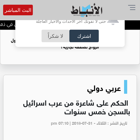
البث المباشر
أترغب في تفعيل الإشعارات؟
حتى لا تفوتك آخر الأحداث والأخبار العاجلة
الحاجة خالدة محمود الكرمي في ذمة ا
اشترك
لا شكراً
فتيات يستغللنه لتحقيق مكاسب مادية.. هل تحول
الزواج لصفقة تجارية؟
عربي دولي
الحكم على شاعرة من عرب اسرائيل
بالسجن خمس سنوات
تاريخ النشر : الثلاثاء - pm 07:10 | 2018-07-31