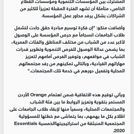
المشترك بين المؤسسات التنموية ومؤسسات القطاع
الخاص، متأملة أن تشهد الفترة المقبلة تعزيزاً للكثير من
الشراكات بشكل يرفد محاور عمل المؤسسة.
وأضافت منكو: "إن فكرة توسيع مبادرة حقق جاءت لتشمل
طلاب الجامعات انسجاماً مع حرص المؤسسة على الوصول
لأكبر عدد من الشباب من مختلف المناطق والفئات العمرية،
بما يضمن عدالة الوصول للفرص التنموية وتطوير قدرات
الشباب في مواقعهم، وتوفير الفرص أمامهم لتعزيز
مهاراتهم القيادية، وبالتالي تمكينهم من رفد مجتمعاتهم
المحلية وتفعيل دورهم في خدمة تلك المجتمعات."
ويأتي توقيع هذه الاتفاقية ضمن اهتمام Orange الأردن
المستمر بتقوية وتعزيز الروابط ما بين فئة الشباب
والمجتمعات المحلية، وسعياً منها لإبقاء طلاب الجامعات على
اطّلاع بكل ما يهمهم، بما يتماشى مع خطتها للمسؤولية
المجتمعية المنبثقة من استراتيجيتهاالخمسية Essentials
2020.