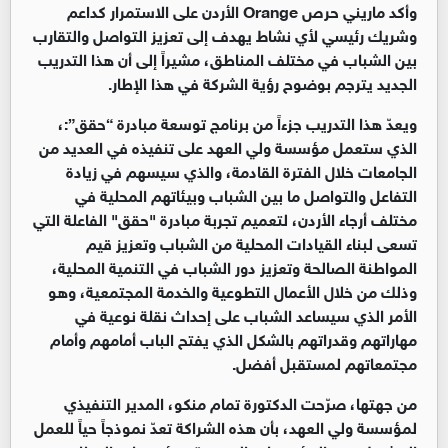
وأكد ماريني حرص Orange الأردن على الاستمرار كداعم
وشريك رئيسي لأي نشاط يهدف إلى تعزيز التواصل والتقارب
بين الشباب في مختلف المناطق، مشيراً إلى أن هذا التدريب
الجديد يترجم بوضوح رؤية الشركة في هذا الإطار.
ويعدّ هذا التدريب جزءاً من برنامج توسعة مبادرة “حقق”:،
الذي ستعمل مؤسسة ولي العهد على تنفيذه في العديد من
الجامعات خلال الفترة القادمة، والذي سيسهم في زيادة
التفاعل والتواصل ما بين الشباب وبيئاتهم المحلية في
مختلف أرجاء الأردن، لتعميم تجربة مبادرة "حقق" الفاعلة التي
تسعى لبناء القيادات المحلية من الشباب وتعزيز قيم
المواطنة الصالحة وتعزيز دور الشباب في التنمية المحلية،
وذلك من خلال الأعمال التطوعية والخدمة المجتمعية، وهو
الأمر الذي سيساعد الشباب على إحداث نقلة نوعية في
مهاراتهم وقدراتهم بالشكل الذي يفتح الباب أمامهم وأمام
مجتمعاتهم لمستقبل أفضل.
من جهتها، صرّحت الدكتورة تمام منكو، المدير التنفيذي
لمؤسسة ولي العهد، بأن هذه الشراكة تعدّ نموذجاً حياً للعمل