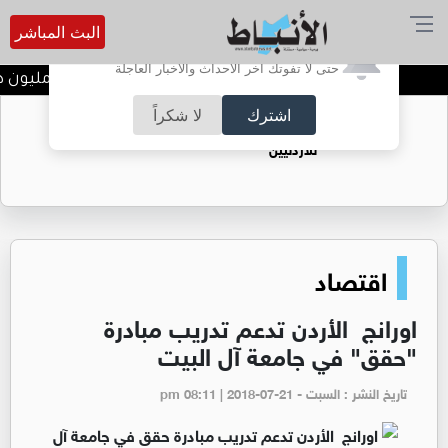
البث المباشر
أترغب في تفعيل الإشعارات؟
حتى لا تفوتك آخر الأحداث والأخبار العاجلة
مصفاة البترول تحقق 62.1 مليون دينار أرباحا صافية في النصف الأول من 2026
اشترك
لا شكراً
حقل الريشة حين يتحول الغاز إلى فرص عمل
للأردنيين
اقتصاد
اورانج الأردن تدعم تدريب مبادرة
"حقق" في جامعة آل البيت
تاريخ النشر : السبت - pm 08:11 | 2018-07-21