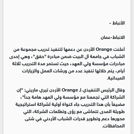
الأنباط -
الانباط-عمان
أعلنت Orange الأردن عن دعمها لتنفيذ تدريب مجموعة من
الشباب في جامعة آل البيت ضمن مبادرة "حقق"، وهي إحدى
مبادرات مؤسسة ولي العهد، حيث تستمر مدة التدريب ثلاثة
أيام، يتم خلالها تنفيذ عدد من ورشات العمل والزيارات
الميدانية.
وقال الرئيس التنفيذي لـ Orange الأردن تيري ماريني: "إن
الشراكة التي تجمعنا مع مؤسسة ولي العهد هامة جداً"،
مضيفاً بأن هذا التدريب جاء كنواة أولية لشراكة استراتيجية
طويلة المدى تتماشى مع رؤى وتطلعات الشركة، التي
محورها دعم وتطوير قدرات الشباب الأردني في شتى
المحافظات.