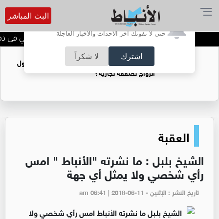
البث المباشر
أترغب في تفعيل الإشعارات؟
حتى لا تفوتك آخر الأحداث والأخبار العاجلة
الحاجة خالدة محمود الكرمي في ذمة 
اشترك
لا شكراً
فتيات يستغللنه لتحقيق مكاسب مادية.. هل تحول
الزواج لصفقة تجارية؟
العقبة
الشيخ بلبل : ما نشرته "الأنباط " امس
رأي شخصي ولا يمثل أي جهة
تاريخ النشر : الإثنين - am 06:41 | 2018-06-11