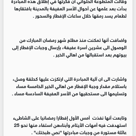
وقالت المتطوعة الحلواني أن فكرتها في إطلاق هذه المبادرة
بدأت بعد علمها عن أحوال الأسر العفيفة بالمدينة بافتقارها
لطعام يسد رمقها خلال ساعات الإفطار والسحور .
واضافت أنها تمكنت منذ مطلع شهر رمضان المبارك من
الوصول الى عشرين أسرة عفيفة، بإرسال وجبات الإفطار إلى
بيوتهم بعد استقبالها من اهالي الخير .
واشارت الى ان آلية المبادرة التي ارتكزت عليها كحلقة وصل،
باستلام مقدار وجبة الإفطار من اهالي الخير الخامسة مساء
وتسليمها الى مستحقيها من الأسر العفيفة السادسة مساء .
وتابعت أنها نفذت أمس الأول إفطارا رمضانيا على الشاطىء
استهدفت فيه أمهات الأيتام وأبناءهن استفاد منها نحو 25
عائلة مستورة من وجبات مبادرتها "نص طبختك" .