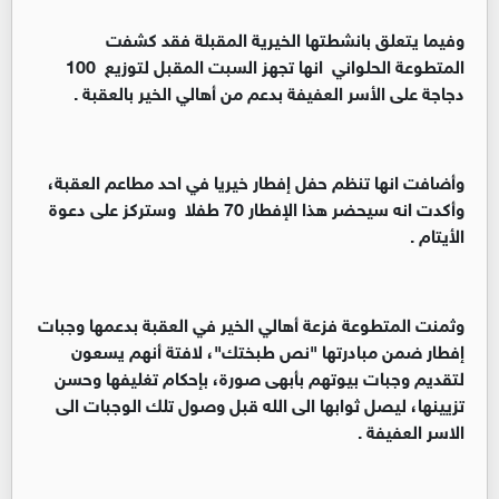
وفيما يتعلق بانشطتها الخيرية المقبلة فقد كشفت
المتطوعة الحلواني انها تجهز السبت المقبل لتوزيع 100
دجاجة على الأسر العفيفة بدعم من أهالي الخير بالعقبة .
وأضافت انها تنظم حفل إفطار خيريا في احد مطاعم العقبة،
وأكدت انه سيحضر هذا الإفطار 70 طفلا وستركز على دعوة
الأيتام .
وثمنت المتطوعة فزعة أهالي الخير في العقبة بدعمها وجبات
إفطار ضمن مبادرتها "نص طبختك"، لافتة أنهم يسعون
لتقديم وجبات بيوتهم بأبهى صورة، بإحكام تغليفها وحسن
تزيينها، ليصل ثوابها الى الله قبل وصول تلك الوجبات الى
الاسر العفيفة .