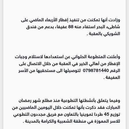
وزادت أنها تمكنت من تنفيذ إفطار الأربعاء الماضي على
شاطىء البحر استفاد منه 88 عفيفا، بدعم من فندق
الشويكي بالعقبة .
وأعلنت المتطوعة الحلواني عن استعدادها لاستلام وجبات
الإفطار من أهالي الخير في العقبة من خلال الاتصال على
الرقم 0798781440 لتوصيلها الى مستحقيها من الأسر
العفيفة .
وفيما يتعلق بأنشطتها التطوعية منذ مطلع شهر رمضان
المبارك فقد ذكرت بأنها تمكنت خلال اليومين الماضيين من
توزيع 45 طردا تموينيا بالتعاون مع فريق مجددون التطوعي
للاسر المعوزة في منطقة الشعبية والكرامة بالمدينة .