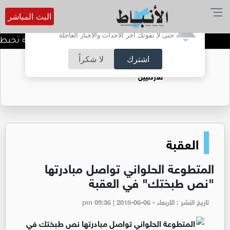
البث المباشر
أترغب في تفعيل الإشعارات؟
حتى لا تفوتك آخر الأحداث والأخبار العاجلة
المنطقة العسكرية الشرقية تحبط ته
اشترك
لا شكراً
حقل الريشة حين يتحول الغاز إلى فرص عمل
للأردنيين
العقبة
المتطوعة الحلواني تواصل مبادرتها
"نص طبختك" في العقبة
تاريخ النشر : الأربعاء - pm 09:36 | 2018-06-06