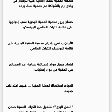
وادي رم بالشراكة مع جمعية نساء بردة
حسان يزور محمية العقبة البحرية عقب إدراجها
على قائمة التراث العالمي لليونسكو
الأردن يحتفي بإدراج محمية العقبة البحرية على
قائمة اليونسكو للتراث العالمي
إخماد حريق مواد كيميائية بساحة أحد المصانع
في العقبة من دون إصابات
المياه: استكمالا لحملة العقبة ... ضبط اعتداءات
جديدة
"النقل البري": تشغيل خط الكرك–العقبة ضمن
المرحلة الثانية من مشروع النقل المنتظم