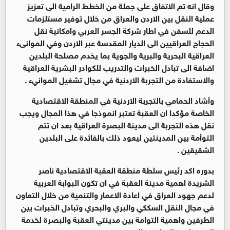
وقال انه تم الاتفاق على جملة من الخطط الرامية الى تعزيز
عملية النقل بين الاردن والعراق من خلال توفير مستلزمات
الدعم للسفن في اطار شركة الجسر العربي وامكانية نقل
الحجاج العراقيين الى الديار المقدسة عبر الاردن وفي الموانىء
العراقية البحرية والبرية والجوية بما يخدم مصلحة البلدين
اضافة الى تبادل الخبرات والتدريب للكوادر البشرية العراقية
والاستفادة من التجربة الاردنية في مجال تشغيل الموانيء .
وأشاد الحمامي بالتجربة الاردنية في المنطقة الاقتصادية
الخاصة مؤكدا ان العقبة تعتبر انموذجا في هذا المجال ويجب
نقل هذه التجربة الى مدينة البصرة العراقية بعد ان تتم
التوأمة بين المدينتين ليعود ذلك بالفائدة على البلدين
الشقيقين .
بدوره اكد رئيس سلطة منطقة العقبة الاقتصادية ناصر
الشريدة اهمية مدينة العقبة في ان تكون البوابة العربية
لدعم جهود العراق في اعادة الاعمار والتنمية من خلال التعاون
في مجال النقل السككي والبري والبحري وتبادل الخبرات بين
الطرفين واهمية التوامة بين مدينتي العقبة والبصرة لخدمة