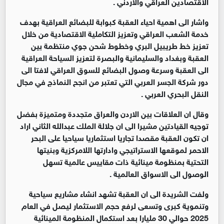
الاقتصادين العراقي والاردني .
واشار الى اهمية احياء العقبة كبوابة للبضائع العراقية بهدف
خدمة الشعب العراقي وتعزيز التكاملية الاقتصادية من خلال
تعزيز خط طريبيل البري وخطوط شحن جوي منتظمة بين
العقبة وبغداد والسليمانية والبصرة لتعزيز السياحة العراقية
الى العقبة وسرعة وصول البضائع للسوق العراقي لافتا الى
دور شركة الجسر العربي التي تعتبر من انجح النماذج في مجال
النقل البحري العربي .
وقال ان العلاقات بين الاردن والعراق متجددة ومتميزة بفضل
توجيه القيادتين مشيرا الى ان جلالة الملك عبدالله الثاني اراد
ان تكون العقبة مقصدا تجاريا استثماريا سياحيا على البحر
الاحمر لموقعها الاستراتيجي وادارتها اللامركزية وبنيتها
التحتية بمنظومة مينائية ذات مقاييس عالمية تسهل
الوصول الى الاسواق العالمية .
ولفت الشريدة الى ان العقبة تشهد انشاء مشاريع سياحية
وتنموية كبرى وتسعى لرفع حجم الاستثمار ليصل في العام
2025 حوالي 30 مليارا بعد استكمال المنظومة المينائية