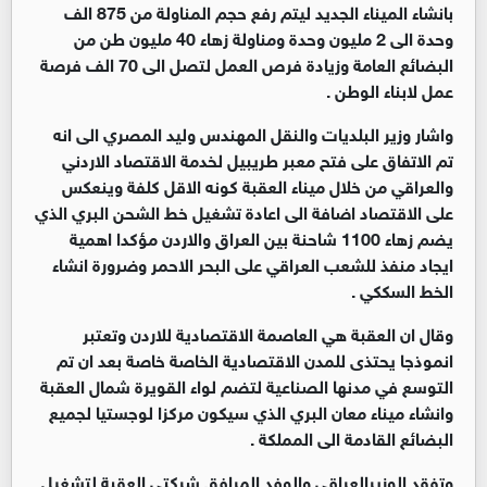
بانشاء الميناء الجديد ليتم رفع حجم المناولة من 875 الف
وحدة الى 2 مليون وحدة ومناولة زهاء 40 مليون طن من
البضائع العامة وزيادة فرص العمل لتصل الى 70 الف فرصة
عمل لابناء الوطن .
واشار وزير البلديات والنقل المهندس وليد المصري الى انه
تم الاتفاق على فتح معبر طريبيل لخدمة الاقتصاد الاردني
والعراقي من خلال ميناء العقبة كونه الاقل كلفة وينعكس
على الاقتصاد اضافة الى اعادة تشغيل خط الشحن البري الذي
يضم زهاء 1100 شاحنة بين العراق والاردن مؤكدا اهمية
ايجاد منفذ للشعب العراقي على البحر الاحمر وضرورة انشاء
الخط السككي .
وقال ان العقبة هي العاصمة الاقتصادية للاردن وتعتبر
انموذجا يحتذى للمدن الاقتصادية الخاصة خاصة بعد ان تم
التوسع في مدنها الصناعية لتضم لواء القويرة شمال العقبة
وانشاء ميناء معان البري الذي سيكون مركزا لوجستيا لجميع
البضائع القادمة الى المملكة .
وتفقد الوزيرالعراقي والوفد المرافق شركتي العقبة لتشغيل