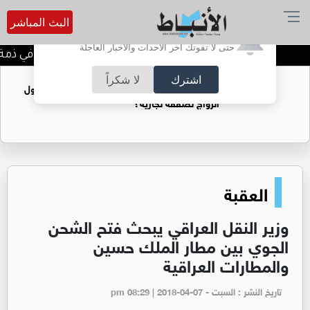
البث المباشر
أترغب في تفعيل الإشعارات؟
حتى لا تفوتك آخر الأحداث والأخبار العاجلة
الحاجة خالدة محمود الكرمي في ذمة الل
اشترك
لا شكراً
فتيات يستغللنه لتحقيق مكاسب مادية.. هل تحول
الزواج لصفقة تجارية؟
العقبة
وزير النقل العراقي يبحث فتح الشحن
الجوي بين مطار الملك حسين
والمطارات العراقية
تاريخ النشر : السبت - pm 08:29 | 2018-04-07