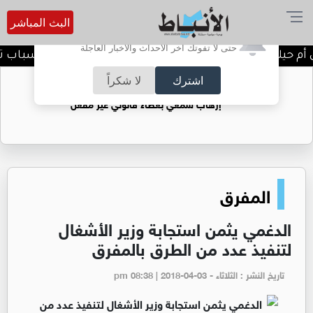
البث المباشر
أترغب في تفعيل الإشعارات؟
حتى لا تفوتك آخر الأحداث والأخبار العاجلة
يلة دفاعية؟ ماذا يحدث داخل دماغك؟
أسباب تسار
اشترك
لا شكراً
ضوضاء الشوارع: الزامور ومضخمات الصوت..
إرهاب سمعي بغطاء قانوني غير مفعل
المفرق
الدغمي يثمن استجابة وزير الأشغال
لتنفيذ عدد من الطرق بالمفرق
تاريخ النشر : الثلاثاء - pm 08:38 | 2018-04-03