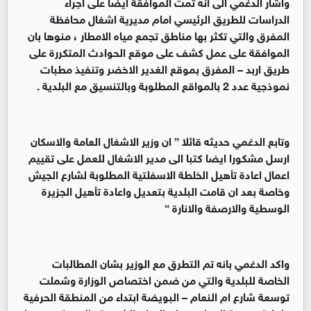
واشار الدغمي الى انه تمت الموافقة ايضا على اجراء
الدراسات للطريق الرئيسي امام مديرية اشغال محافظة
المفرق والتي تكثر بها مناطق تجمع مياه الامطار ، منوها بان
الموافقة على عمل كشف على موقع الحوادث المتكررة على
طريق اربد – المفرق بموقع الغدير الاخضر وتنفيذ مطبات
نموذجية عدد 2 بالمواقع المطلوبة وبالتنسيق مع البلدية .
وتابع الدغمي حديثه قائلا ” ان وزير الاشغال العامة والاسكان
ارسل مشكورا ايضا كتبا الى مدير الاشغال للعمل على تقييم
اعمال اعادة تأهيل الخلطة الاسفلتية المطلوبة لشارع الجيش
وخاصة بعد ان قامت البلدية بتعديل واعادة تأهيل الجزيرة
الوسطية والارصفة والانارة “
واكد الدغمي بانه تم التطرق مع الوزير بشان المطالبات
الخاصة للبلدية والتي من ضمن اختصاص الوزارة وشملت
توسعة شارع ام النعام – البويضة ابتداء من المنطقة الحرفية