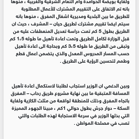
ولغاية بويضة الحوامدة وام النعام الشرقية والغربية ، منوها
بانه تم الاتفاق على التقييم المشترك للأعمال المطلوبة
للطريق ما بين البلدية ومديرية اشغال المفرق ، منوها بانه
سيتم ايضا تقييم مشترك لطريق حيان – المشرف ، حيث ان
الطريق بطول 5 كم تمت دراسة تعديل المنعطفات عليه من
قبل الوزارة لكامل الطريق وتمت اعادة تأهيل ما طوله 1،5 كم
وتبقى من الطريق ما طوله 3،5 كم وبحاجة الى اعادة تأهيل
حسب المسار المدروس المعدل والذي يتضمن اعمال قطع
وطمم لتحسين الرؤية على الطريق .
وبين الدغمي ان الوزير استجاب لطلبنا لاستكمال اعادة تأهيل
المسافة المتبقية ما بين نهاية مشروع طريق رحاب – المفرق
باتجاه المفرق وذلك للمنطقة لواقعة من مثلث الكازية ولغاية
السكة – دوار جرش بطول حوالي 1كم ، مبينا الجهود المميزة
التي بذلها الوزير في سرعة الاستجابة لهذه الطلبات والتي
تصب في مصلحة المواطن .