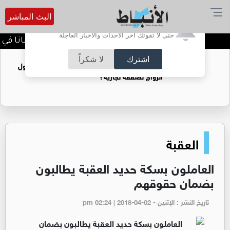
البث المباشر
أترغب في تفعيل الإشعارات؟
حتى لا تفوتك آخر الأحداث والأخبار العاجلة
الأردن يدين تفجير حافلة بجرمانا في سو
اشترك
لا شكراً
فتيات يستغللنه لتحقيق مكاسب مادية.. هل تحول
الزواج لصفقة تجارية؟
العقبة
العاملون بسكة حديد العقبة يطالبون
بضمان حقوقهم
تاريخ النشر : الإثنين - pm 02:24 | 2018-04-02