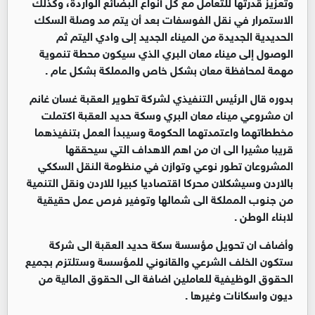
وتعزيز قدرتها للتعامل مع كل أنواع البضائع الواردة، وكذلك
الاستمرار في نقل الفوسفات بعد أن يتم مد وصلة السكك
الحديدية الجديدة من الميناء الجديد إلى وادي اليتم ثم
الوصول إلى ميناء معان البري الذي سيكون محطة تنموية
مهمة لمحافظة معان بشكل خاص والمملكة بشكل عام .
بدوره قال الرئيس التنفيذي لشركة تطوير العقبة غسان غانم
ان مشروعي ميناء معان البري وسكة حديد العقبة اكتملت
مخططاتهما واعتمدتهما الحكومة وسيبدأ العمل بتنفيذهما
قريبا مشيرا الى ان من اهم الاهداف التي سيحققها
المشروعان تطور نوعي وتوازن في منظومة النقل السككي
بالاردن وسيشكلان محركا اقتصاديا كبيرا للاردن ونقل التنمية
من جنوب المملكة الى شمالها وتوفير فرص عمل حقيقية
لابناء الوطن .
وأضاف ان تحويل مؤسسة سكة حديد العقبة الى شركة
ستكون الخلف الشرعي والقانوني للمؤسسة وستلتزم بجميع
الحقوق الوظيفية للعاملين اضافة الى الحقوق المالية من
ديون واسكانات وغيرها .