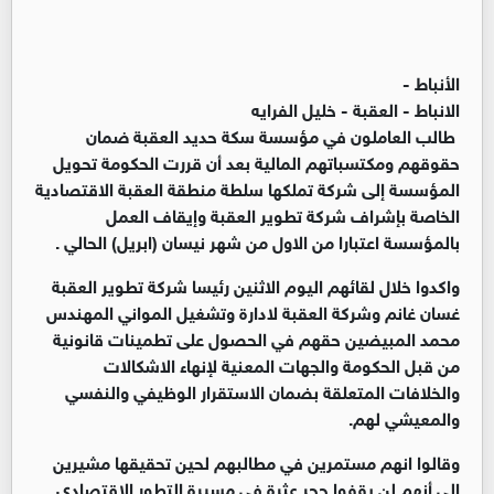
الأنباط -
الانباط - العقبة - خليل الفرايه
طالب العاملون في مؤسسة سكة حديد العقبة ضمان
حقوقهم ومكتسباتهم المالية بعد أن قررت الحكومة تحويل
المؤسسة إلى شركة تملكها سلطة منطقة العقبة الاقتصادية
الخاصة بإشراف شركة تطوير العقبة وإيقاف العمل
بالمؤسسة اعتبارا من الاول من شهر نيسان (ابريل) الحالي .
واكدوا خلال لقائهم اليوم الاثنين رئيسا شركة تطوير العقبة
غسان غانم وشركة العقبة لادارة وتشغيل المواني المهندس
محمد المبيضين حقهم في الحصول على تطمينات قانونية
من قبل الحكومة والجهات المعنية لإنهاء الاشكالات
والخلافات المتعلقة بضمان الاستقرار الوظيفي والنفسي
والمعيشي لهم.
وقالوا انهم مستمرين في مطالبهم لحين تحقيقها مشيرين
إلى أنهم لن يقفوا حجر عثرة في مسيرة التطور الاقتصادي