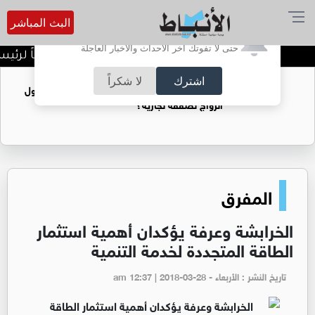
البث المباشر
أترغب في تفعيل الإشعارات؟
حتى لا تفوتك آخر الأحداث والأخبار العاجلة
الأميرة آية بنت فيصل نائباً لرئيس 
اشترك
لا شكراً
فتيات يستغللنه لتحقيق مكاسب مادية.. هل تحول
الزواج لصفقة تجارية؟
المفرق
الخرابشة وعرفة يؤكدان أهمية استثمار
الطاقة المتجددة لخدمة التنمية
تاريخ النشر : الأربعاء - am 12:37 | 2018-03-28