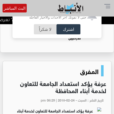
البث المباشر
أترغب في تفعيل الإشعارات؟
حتى لا تفوتك آخر الأحداث والأخبار العاجلة
لجنة السينما في "شومان" تعرض الف
اشترك
لا شكراً
حقل الريشة حين يتحول الغاز إلى فرص عمل
للأردنيين
المفرق
عرفة يؤكد استعداد الجامعة للتعاون
لخدمة أبناء المحافظة
تاريخ النشر : السبت - pm 08:29 | 2018-02-24