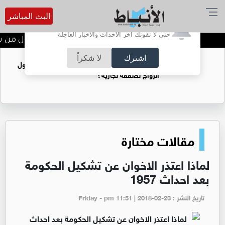
البث المباشر
أترغب في تفعيل الإشعارات؟
حتى لا تفوتك آخر الأحداث والأخبار العاجلة
تتويج الفرق الفائزة في اليوم الأول من بطول
اشترك
لا شكراً
فتيات يستغللنه لتحقيق مكاسب مادية.. هل تحول
الزواج لصفقة تجارية؟
مقالات مختارة
لماذا اعتذر الاخوان عن تشكيل الحكومة
بعد احداث 1957
تاريخ النشر : Friday - pm 11:51 | 2018-02-23