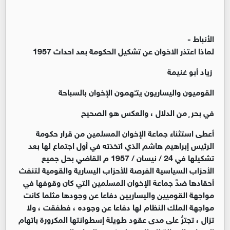
الأنباط -
لماذا اعتذر الاخوان عن تشكيل الحكومة بعد احداث 1957
زياد أبو غنيمة
القوميون واليساريون يتـَّـهمون الإخوان بالسباحة
في بحر ٍ من الدلال ، والعكس هو الصحيح
أعطى استثناء جماعة الإخوان المسلمين من قرار حكومة
الرئيس إبراهيم هاشم الذي اتخذته في أول اجتماع لها بعد
تشكيلها في 24 / نيسان / 1957 م القاضي بحل جميع
الأحزاب السياسية الفرصة للأحزاب اليسارية والقومية لتنفث
أحقادها ضدَّ جماعة الإخوان المسلمين التي كان وقوفها في
مواجهة القوميين واليساريين دفاعا عن وجودها مثلما كانت
مواجهة الملك النظام لها دفاعا عن وجوده ، فطفقت ، ولا
تزال ، تجترُّ على مدى عقود طويلة إسطوانتها المكرورة باتهام