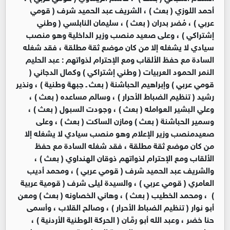
أحمد اللوزي ( بعث ) ، الشريف عبد الحميد شرف ( قومي
عربي ) ، مُضر بدران ( بعث ) ، سليمان النابلسي ( وطني
إشتراكي ) ، وعلى صعيد منصب وزير الداخلية وهو منصب
سيادي لا يشغله إلا من كان موضع ثقة مطلقة ، فقد شغله
السادة مع حفظ الألقاب ومع الإحترام لذواتهم : عبد الحليم
النمر الحمود العربيات ( وطني إشتراكي ) وكمال الدجاني (
قومي عربي ) وإبراهيم الحباشنة ( بعث ـ جبهة وطنية ) ، ونذير
رشيد ( تنظيم الضباط الأحرار ) ، وسالم مساعده ( بعث ) ،
وعلي البشير العوامله ( بعث ) ، وجودت السبول ( بعث ) ،
وسمير الحباشنة ( بعث ) ومازن الساكت ( بعث ) ، وعلى
صعيدمنصب وزير الإعلام وهو منصب سيادي لا يشغله إلا
من كان موضع ثقة مطلقة ، فقد شغله السادة مع حفظ
الألقاب ومع الإحترام لذواتهم ذوقان الهنداوي ( بعث ) ،
والشريف عبد الحميد شرف ( قومي عربي ) ، ومحمد أديب
العامري ( قومي عربي ) ، والسيدة ليلى شرف ( قومية عربية
) ، ومحمد الخطيب ( بعث ) ، وهاني الخصاونه ( بعث ) ومعن
أبو نوار ( تنظيم الضباط الأحرار ) ، وصالح القلاب ، وأسمى
حنا خضر ، وعبد الله أبو رمَّـان ( الحركة الوطنية الأردنية ) ،