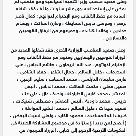
وعلى صعيد منصب وزير التنمية السياسية وهو منصب لم
يمض على إستحداثه سوى عشر سنوات ونيِّـف فقد شغله
السادة مع حفظ الألقاب ومع الإحترام لذواتهم : كمال ناصر
برهم ، وموسى حابس المعايطة ، ومازن الساكت ، وبسَّـام
حدادين ، وخالد الكلالده ، وجميعهم من الرفاق القوميين
واليساريين .
وعلى صعيد المناصب الوزارية الأخرى فقد شغلها العديد من
الوزراء القوميين واليساريين ومنهم مع حفظ الألقاب ومع
الإحترام لذواتهم : عبد الله الريماوي ، هاشم الدباس ، علي
السحيمات ، خليل السالم ، جمال الشاعر ، جعفر الشامي ،
فارس سليمان النابلسي ، محمد السقاف ، سليم الزعبي ،
حسين مجلي ، حكمت الساكت ، محمد الدباس ، أنيس
المعشر ، محمد فارس الطراونة ، واصف عازر ، علي عناد
خريس ، محمد داودية ، أنيس المعشر ، مصطفى شنيكات ،
قسيم عبيدات ، خليل السالم ، محمد البشير العوامله ،
ضيف الله المساعده ، محمود الكايد ، ولعلي نسيت البعض ،
( أنصح لمن يريد الإستزادة في موضوع المشاركة الحزبية في
الحكومات الأردنية الرجوع إلى كتابي ـ الوزراء الحزبيون في