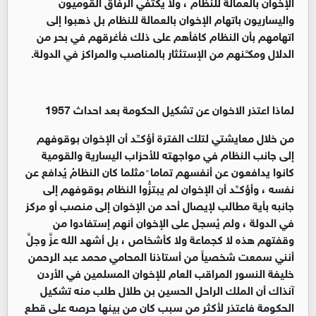
الإخوان بالعمالة للنظام ، ولا يكتفي الرفاق القوميون
واليساريون باتهام الإخوان بالعمالة للنظام بل ذهبوا إلى
اتهامهم بأن النظام كافأهم على ذلك فأغرقهم في بحر من
الدلال ومكـَّـنهم من الإستئثار بالمناصب والمراكز في الدولة.
لماذا اعتذر الاخوان عن تشكيل الحكومة بعد احداث 1957
من خلال معايشتي لتلك الفترة أؤكــِّـد أن الإخوان بوقوفهم
إلى جانب النظام في مواجهته للأحزاب اليسارية والقومية
كانوا يدافعون عن أنفسهم تماما ً مثلما كان النظامُ يُدافع عن
نفسه ، وأؤكــِّـد أن الإخوان لم يبتزُّوا النظام بوقوفهم إلى
جانبه بأية مطالب لإيصال أحد من الإخوان إلى منصب أو مركز
في الدولة ، ولم يُسجل على الإخوان أنهم إستفادوا من
وقفتهم هذه لا كجماعة ولا كأشخاص ، بل أشهد الله عزَّ وجلَّ
أنني سمعت شخصياً من أستاذنا المحامي محمد عبد الرحمن
خليفة النسور المراقب العام للإخوان المسلمين في الأردن
آنذاك أن الملك الراحل الحسين بن طلال طلب منه تشكيل
الحكومة فاعتذر لأكثر من سبب كان من بينها حرصه على قطع