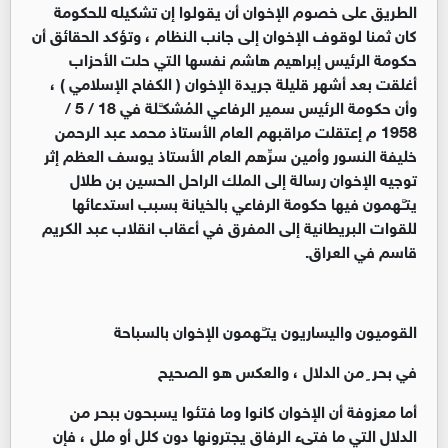
الطريق على خصوم الإخوان أن يقولوا إن تشكيله للحكومة
كان ثمنا لوقوف الإخوان إلى جانب النظام ، وتؤكد الحقائق أن
حكومة الرئيس إبراهيم هاشم نفسها التي حلت الأحزاب
أغلقت بعد أشهر قليلة جريدة الإخوان ( الكفاح الإسلامي ) ،
وأن حكومة الرئيس سمير الرفاعي المُشكـَّـلة في 18 / 5 /
1958 م إعتقلت مراقبهم العام الأستاذ محمد عبد الرحمن
خليفة النسور وأمين سرِّهم العام الأستاذ يوسف العظم إثر
توجيه الإخوان رسالة إلى الملك الراحل الحسين بن طلال
يتـَّـهمون فيها حكومة الرفاعي بالخيانة بسبب استدعائها
للقوات البريطانية إلى المفرق في أعقاب انقلاب عبد الكريم
قاسم في العراق.
القوميون واليساريون يتـَّـهمون الإخوان بالسباحة
في بحر ٍ من الدلال ، والعكس هو الصحيح
أما معزوفة أن الإخوان كانوا وما فتئوا يسبحون ببحر من
الدلال التي ما فتىء الرفاق يجترونها دون كلل أو ملل ، فإن