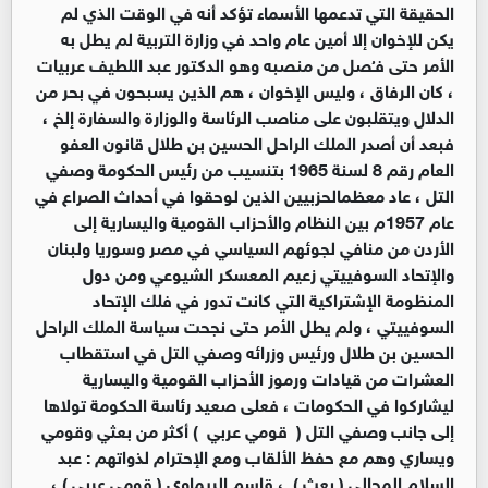
الحقيقة التي تدعمها الأسماء تؤكد أنه في الوقت الذي لم
يكن للإخوان إلا أمين عام واحد في وزارة التربية لم يطل به
الأمر حتى فـُصل من منصبه وهو الدكتور عبد اللطيف عربيات
، كان الرفاق ، وليس الإخوان ، هم الذين يسبحون في بحر من
الدلال ويتقلبون على مناصب الرئاسة والوزارة والسفارة إلخ ،
فبعد أن أصدر الملك الراحل الحسين بن طلال قانون العفو
العام رقم 8 لسنة 1965 بتنسيب من رئيس الحكومة وصفي
التل ، عاد معظمالحزبيين الذين لوحقوا في أحداث الصراع في
عام 1957م بين النظام والأحزاب القومية واليسارية إلى
الأردن من منافي لجوئهم السياسي في مصر وسوريا ولبنان
والإتحاد السوفييتي زعيم المعسكر الشيوعي ومن دول
المنظومة الإشتراكية التي كانت تدور في فلك الإتحاد
السوفييتي ، ولم يطل الأمر حتى نجحت سياسة الملك الراحل
الحسين بن طلال ورئيس وزرائه وصفي التل في استقطاب
العشرات من قيادات ورموز الأحزاب القومية واليسارية
ليشاركوا في الحكومات ، فعلى صعيد رئاسة الحكومة تولاها
إلى جانب وصفي التل ( قومي عربي ) أكثر من بعثي وقومي
ويساري وهم مع حفظ الألقاب ومع الإحترام لذواتهم : عبد
السلام المجالي ( بعث ) ، قاسم الريماوي ( قومي عربي ) ،