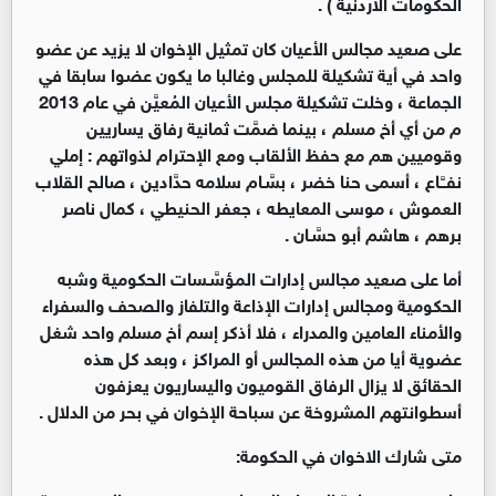
الحكومات الأردنية ) .
على صعيد مجالس الأعيان كان تمثيل الإخوان لا يزيد عن عضو
واحد في أية تشكيلة للمجلس وغالبا ما يكون عضوا سابقا في
الجماعة ، وخلت تشكيلة مجلس الأعيان المُعيَّن في عام 2013
م من أي أخ مسلم ، بينما ضمَّت ثمانية رفاق يساريين
وقوميين هم مع حفظ الألقاب ومع الإحترام لذواتهم : إملي
نفــَّـاع ، أسمى حنا خضر ، بسَّـام سلامه حدَّادين ، صالح القلاب
العموش ، موسى المعايطه ، جعفر الحنيطي ، كمال ناصر
برهم ، هاشم أبو حسَّـان .
أما على صعيد مجالس إدارات المؤسَّـسات الحكومية وشبه
الحكومية ومجالس إدارات الإذاعة والتلفاز والصحف والسفراء
والأمناء العامين والمدراء ، فلا أذكر إسم أخ مسلم واحد شغل
عضوية أيا من هذه المجالس أو المراكز ، وبعد كل هذه
الحقائق لا يزال الرفاق القوميون واليساريون يعزفون
أسطوانتهم المشروخة عن سباحة الإخوان في بحر من الدلال .
متى شارك الاخوان في الحكومة: