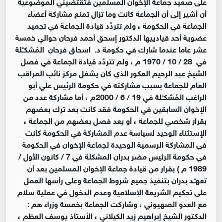
على صعيد جماعة الإخوان المسلمين فتقتضيني الموضوعية
أن أشير إلى أن الجماعة كانت وما تزال تمنع مشاركة أعضاء
الجماعة في الحكومة ، ولم تتردَّد قيادة الجماعة في تجميد
عضوية أحد قيادييها الدكتور إسحق أحمد فرحان حوالي خمسة
عشر عاما عندما شارك في حكومة د. اسحاق فرحان المُشكـَّـلة
في 28 / 10 / 1970 م ، ولم تتردَّد قيادة الجماعة في فصل
الشيخ عبد الرحيم العكور الذي كان يشغل مركز نائب المراقب
العام للجماعة بسبب مشاركته في حكومة الرئيس علي أبو
الراغب المُشكـَّـلة في 19 / 6 / 2000م ، أما مشاركة عدد من
الإخوان السابقين في الحكومة فقد كانت بعد ترك بعضهم
بقرار شخصي للجماعة ، أو بعد فصل بعضهم من الجماعة ،
الإستثناء الوحيد لسياسة عدم المشاركة في الحكومة كانت
في المشاركة الرسمية الوحيدة لجماعة الإخوان في الحكومة
في حكومة الرئيس مضر بدران المشكلة في 7 / كانون الأول /
1989 م ) بقرار من قيادة جماعة الإخوان المسلمين بعد أن
تعهـَّـد بدران بتنفيذ جميع شروط الجماعة وعلى رأسها العمل
على تحكيم الشريعة الإسلامية وعدم الدخول في عملية سلام
مع العدو الصهيوني ، وشاركت الجماعة بخمسة وزراء هم :
الدكتور الشيخ إبراهيم زيد الكيلاني ، الأستاذ يوسف العظم ،