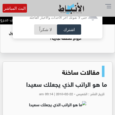
البث المباشر
أترغب في تفعيل الإشعارات؟
حتى لا تفوتك آخر الأحداث والأخبار العاجلة
المخرج عمار عماد جابر الف مبروك
اشترك
لا شكراً
فتيات يستغللنه لتحقيق مكاسب مادية.. هل تحول
الزواج لصفقة تجارية؟
مقالات ساخنة
ما هو الراتب الذي يجعلك سعيدا
تاريخ النشر : الخميس - am 09:14 | 2018-02-22