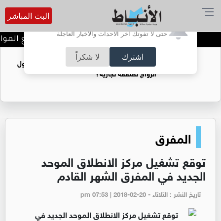
البث المباشر
أترغب في تفعيل الإشعارات؟
حتى لا تفوتك آخر الأحداث والأخبار العاجلة
الربع القانوني... حين يدفع الموا
اشترك
لا شكراً
فتيات يستغللنه لتحقيق مكاسب مادية.. هل تحول
الزواج لصفقة تجارية؟
المفرق
توقع تشغيل مركز الانطلاق الموحد
الجديد في المفرق الشهر القادم
تاريخ النشر : الثلاثاء - pm 07:53 | 2018-02-20