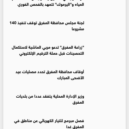
المياه و"اليرموك" تتعهد بالفحص الفوري
لجنة مجلس محافظة المفرق توقف تنفيذ 140
مشروعا
"زراعة المفرق" تدعو مربي الماشية لاستكمال
التحصينات قبل حملة الترقيم الإلكتروني
أوقاف محافظة المفرق تحدد مصليات عيد
الأضحى المبارك
وزير الإدارة المحلية يتفقد عددا من بلديات
المفرق
فصل مبرمج للتيار الكهربائي عن مناطق في
المفرق غدا