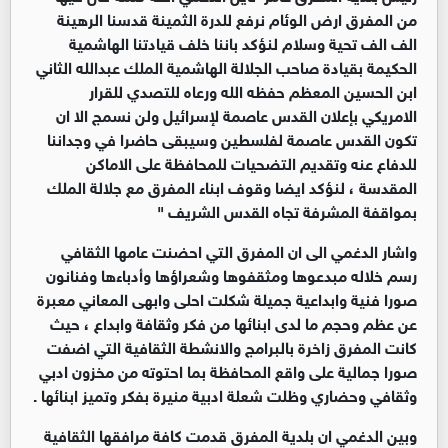
من المفرق ارض الوئام نرفع للدرة الثمينة قدسنا الرهينة
الف الف تحية وسلام لنؤكد باننا خلف قيادتنا الهاشمية
الحكيمة بقيادة صاحب الجلالة الهاشمية الملك عبدالله الثاني
ابن الحسين المعظم حفظه الله ورعاه للتصدي للقرار
الامريكي بإعلان القدس عاصمة لإسرائيل ولن نسمج الا ان
تكون القدس عاصمة لفلسطين وسيبقى حاضرا في وجداننا
للدفاع عنه وتقديم التضحيات للمحافظة على الاماكن
المقدسة ، لنؤكد ايضا وقوف ابناء المفرق مع جلالة الملك
بمواقفة المشرفة تجاه القدس الشريف "
واشار الدغمي الى ان المفرق التي احضنت عامها الثقافي
رسم خلاله مبدعوها ومثقفوها وشعراؤها وأدباءها وفنانون
صورا فنية وابداعية جميلة شكلت احلى وابهى المعاني معبرة
عن عظم وحجم ما لدى ابنائها من فكر وثقافة وابداع ، حيث
كانت المفرق زاخرة بالبرامج والانشطة الثقافية التي اضفت
صورا جمالية على واقع المحافظة بما احتوته من مخزون ادبي
وثقافي وحضاري وظلت شعلة ادبية منيرة بفكر وتميز ابنائها .
وبين الدغمي ان بلدية المفرق قدمت كافة مرافقها الثقافية