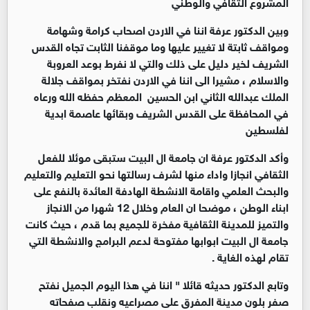
المشروع الثقافي والوطني
وبين الدكتور عرفة اننا في الاردن اصحاب كرامة وشهامة
ومواقف ثابتة لا تغيير عليها وما موقفنا الثابت تجاه القدس
الشريف لخير دليل على ذلك والتي لا نفرط بوعد العروبة
والاسلام ، مشيرا الى اننا في الاردن نفتخر بمواقف جلالة
الملك عبدالله الثاني ابن الحسين المعظم حفظه الله ورعاه
في المحافظة على القدس الشريف وبقائها عاصمة ابدية
لفلسطين
وأكد الدكتور عرفة ان جامعة ال البيت ستبقى موئلا للفعل
الثقافي انجازا واداء منها لشرف رسالتها نحو التعليم والتعليم
والبحث العلمي واقامة الانشطة الهادفة العائدة بالنفع على
ابناء الوطن ، موضحا ان العام وخلال 12 شهرا من الانجاز
والتميز للمدينة الثقافية مفخرة للجميع بما قدم ، حيث كانت
جامعة ال البيت ابوابها مفتوحة لدعم البرامج والانشطة التي
تقام لهذه الغاية .
وتابع الدكتور حديثه قائلا " اننا في هذا اليوم الجميل نفتح
صفر بلون مدينة المفرق على مصراعيه ونقلب صفحاته