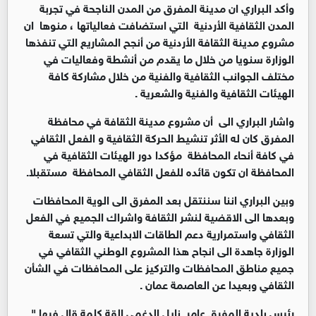
وأكد البراري ان مدينة المفرق من المدن الناجحة في تجربة
المدن الثقافية الأردنية التي استضافت فعالياتها ، منوها ان
مشروع مدينة الثقافة الأردنية من أنجح المشاريع التي تنفذها
الوزارة سنويا من خلال ما يقدم من أنشطة وفعاليات في
مختلف الجوانب الثقافية والفنية من خلال مشاركة كافة
الهيئات الثقافية والفنية والشعرية .
واشار البراري الى أن مشروع مدينة الثقافة في محافظة
المفرق كان له الأثر تنشيط الحركة الثقافية و الفعل الثقافي
في كافة أنحاء المحافظة مؤكدا دور الهيئات الثقافية في
المحافظة ان تكون قائده للفعل الثقافي المحافظة مستقبلا.
وبين البراري اننا سننتقل بعد المفرق الى الوية المحافظات
وبعدها الى الاقضية لنشر الثقافة واشراك الجميع في الفعل
الثقافي واستمرارية دعم الطاقات الابداعية والتي تسعة
الوزارة جاهدة الى انجاح هذا المشروع الوطني الثقافي في
جميع مناطق المحافظات والتركيز على المحافظات في الشأن
الثقافي وبعيدا عن العاصمة عمان .
رئيس بلدية المفرق عامر نايل الدغمي القة كلمة قال فيها "