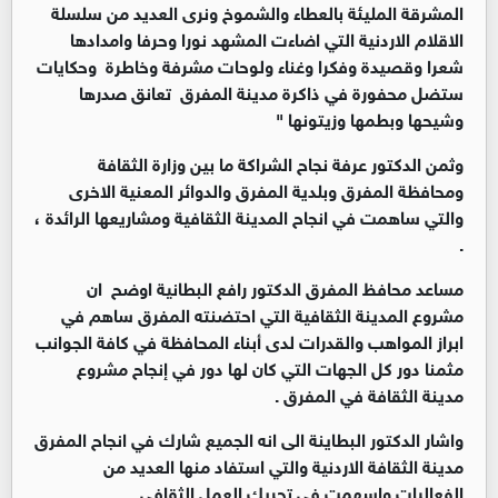
المشرقة المليئة بالعطاء والشموخ ونرى العديد من سلسلة
الاقلام الاردنية التي اضاءت المشهد نورا وحرفا وامدادها
شعرا وقصيدة وفكرا وغناء ولوحات مشرفة وخاطرة وحكايات
ستضل محفورة في ذاكرة مدينة المفرق تعانق صدرها
وشيحها وبطمها وزيتونها "
وثمن الدكتور عرفة نجاح الشراكة ما بين وزارة الثقافة
ومحافظة المفرق وبلدية المفرق والدوائر المعنية الاخرى
والتي ساهمت في انجاح المدينة الثقافية ومشاريعها الرائدة ،
.
مساعد محافظ المفرق الدكتور رافع البطانية اوضح ان
مشروع المدينة الثقافية التي احتضنته المفرق ساهم في
ابراز المواهب والقدرات لدى أبناء المحافظة في كافة الجوانب
مثمنا دور كل الجهات التي كان لها دور في إنجاح مشروع
مدينة الثقافة في المفرق .
واشار الدكتور البطاينة الى انه الجميع شارك في انجاح المفرق
مدينة الثقافة الاردنية والتي استفاد منها العديد من
الفعاليات واسهمت في تحريك العمل الثقافي .