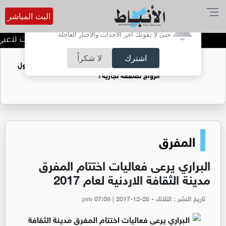
البث المباشر
أترغب في تفعيل الإشعارات؟
حتى لا تفوتك آخر الأحداث والأخبار العاجلة
الأمير علي: فيفا حوّل مستحقات لاعبي المنتخب
اشترك
لا شكراً
فتيات يستغللنه لتحقيق مكاسب مادية.. هل تحول
الزواج لصفقة تجارية؟
المفرق
البراري يرعى فعاليات اختتام المفرق
مدينة الثقافة الاردنية لعام 2017
تاريخ النشر : الثلاثاء - pm 07:08 | 2017-12-26