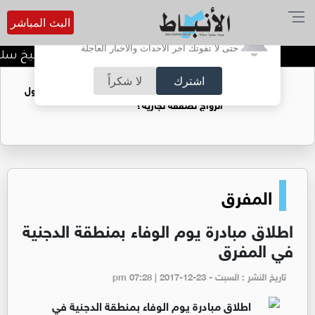
البث المباشر
أترغب في تفعيل الإشعارات؟
حتى لا تفوتك آخر الأحداث والأخبار العاجلة
د. منذر جرادات يهنىء الشيخ سليم
اشترك
لا شكراً
فتيات يستغللنه لتحقيق مكاسب مادية.. هل تحول
الزواج لصفقة تجارية؟
المفرق
اطلاق مبادرة يوم الوفاء بمنطقة الدجنية
في المفرق
تاريخ النشر : السبت - pm 07:28 | 2017-12-23