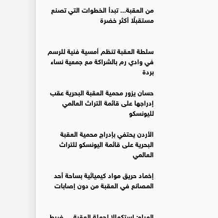
من العقبة... تبدأ الخطوات التي تصنع
مستقبلًا أكثر خضرة
سلطة العقبة تنظم أمسية فنية للرسم
في وادي رم بالشراكة مع جمعية نساء
بردة
حسان يزور محمية العقبة البحرية عقب
إدراجها على قائمة التراث العالمي
لليونسكو
الأردن يحتفي بإدراج محمية العقبة
البحرية على قائمة اليونسكو للتراث
العالمي
إخماد حريق مواد كيميائية بساحة أحد
المصانع في العقبة من دون إصابات
المياه: استكمالا لحملة العقبة ... ضبط