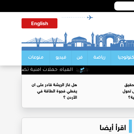
English
كنولوجيا
رياضة
فن
فيديو
منوعات
المياه: حملات امنية تضبط بئر مخالف و
حقيق
هل غاز الريشة قادر على ان
 تحول
يغطي فجوة الطاقة في
ية؟
الأردن ؟
اقرأ أيضا