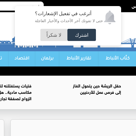
أترغب في تفعيل الإشعارات؟
حتى لا تفوتك آخر الأحداث والأخبار العاجلة
اشترك
لا شكراً
كتّاب الأنباط
تقارير الأنباط
برلمان
اقتصاد
ت
حقل الريشة حين يتحول الغاز
فتيات يستغللنه لت
إلى فرص عمل للأردنيين
مكاسب مادية.. هل
الزواج لصفقة تجار