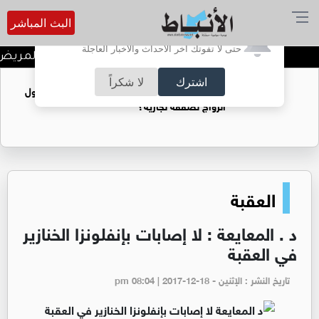
البث المباشر
أترغب في تفعيل الإشعارات؟
حتى لا تفوتك آخر الأحداث والأخبار العاجلة
نتائج المختبر ممتازة، لكن المريض ما
اشترك
لا شكراً
فتيات يستغللنه لتحقيق مكاسب مادية.. هل تحول
الزواج لصفقة تجارية؟
العقبة
د . المعايعة : لا إصابات بإنفلونزا الخنازير
في العقبة
تاريخ النشر : الإثنين - pm 08:04 | 2017-12-18