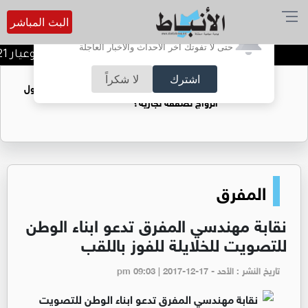
البث المباشر
أترغب في تفعيل الإشعارات؟
حتى لا تفوتك آخر الأحداث والأخبار العاجلة
أسعار الذهب تقفز محليا.. وعيار 21 يسجل ارتفاعا بـ1.1 دينار
اشترك
لا شكراً
فتيات يستغللنه لتحقيق مكاسب مادية.. هل تحول
الزواج لصفقة تجارية؟
المفرق
نقابة مهندسي المفرق تدعو ابناء الوطن
للتصويت للخلايلة للفوز باللقب
تاريخ النشر : الأحد - pm 09:03 | 2017-12-17