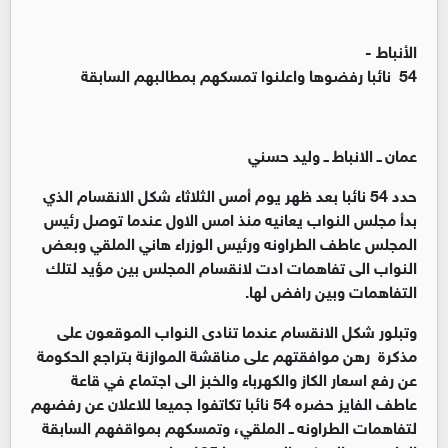
الأنباط -
54 نائبا رفضوها واعلنوا تمسكهم بمطالبهم السابقة
عمان ــ الانباط ــ وليد حسني
حدد 54 نائبا بعد ظهر يوم أمس الثلاثاء شكل الانقسام الذي
بدأ مجلس النواب يعانيه منذ امس الاول عندما توصل رئيس
المجلس عاطف الطراونه ورئيس الوزراء هاني الملقي وبعض
النواب الى تفاهمات ادت لانقسام المجلس بين مؤيد لتلك
التفاهمات وبين رافض لها.
وتبلور شكل الانقسام عندما تنادى النواب الموقعون على
مذكرة رهن موافقتهم على مناقشة الموازنة بتراجع الحكومة
عن رفع اسعار الكاز والكهرباء والخبز الى اجتماع في قاعة
عاطف الفايز حضره 54 نائبا تكاتفوا جميعا للاعلان عن رفضهم
لتفاهمات الطراونه ــ الملقي، وتمسكهم بمواقفهم السابقة