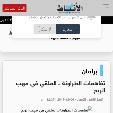
البث المباشر
أترغب في تفعيل الإشعارات؟
حتى لا تفوتك آخر الأحداث والأخبار العاجلة
الدويري يؤكد عمق العلاقات بين نقا
اشترك
لا شكراً
فتيات يستغللنه لتحقيق مكاسب مادية.. هل تحول
الزواج لصفقة تجارية؟
برلمان
تفاهمات الطراونة ــ الملقي في مهب
الريح
تاريخ النشر : الأربعاء - am 12:37 | 2017-12-06