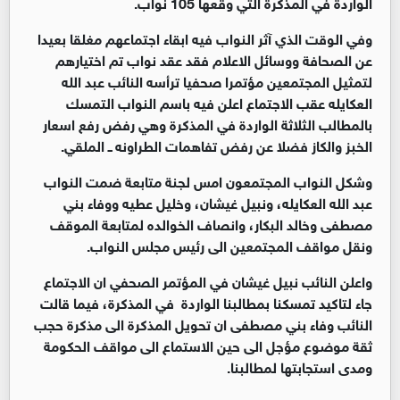
الواردة في المذكرة التي وقعها 105 نواب.
وفي الوقت الذي آثر النواب فيه ابقاء اجتماعهم مغلقا بعيدا
عن الصحافة ووسائل الاعلام فقد عقد نواب تم اختيارهم
لتمثيل المجتمعين مؤتمرا صحفيا ترأسه النائب عبد الله
العكايله عقب الاجتماع اعلن فيه باسم النواب التمسك
بالمطالب الثلاثة الواردة في المذكرة وهي رفض رفع اسعار
الخبز والكاز فضلا عن رفض تفاهمات الطراونه ــ الملقي.
وشكل النواب المجتمعون امس لجنة متابعة ضمت النواب
عبد الله العكايله، ونبيل غيشان، وخليل عطيه ووفاء بني
مصطفى وخالد البكار، وانصاف الخوالده لمتابعة الموقف
ونقل مواقف المجتمعين الى رئيس مجلس النواب.
واعلن النائب نبيل غيشان في المؤتمر الصحفي ان الاجتماع
جاء لتاكيد تمسكنا بمطالبنا الواردة في المذكرة، فيما قالت
النائب وفاء بني مصطفى ان تحويل المذكرة الى مذكرة حجب
ثقة موضوع مؤجل الى حين الاستماع الى مواقف الحكومة
ومدى استجابتها لمطالبنا.