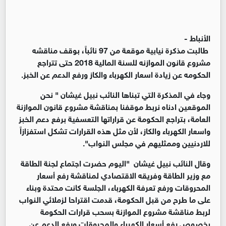
الأنباط -
طالبت مذكرة نيابية موقعة من 97 نائباً، بوقف مناقشه
مشروع قانون الموازنه للسنة المالية 2018 حتى تتراجع
الحكومه عن زيادة اسعار الكهرباء والكاز ورفع الدعم عن الخبز.
وجاء في المذكرة التي تبناها النائب نبيل غيشان " نحن
الموقعين ادناه نربط موقفنا بمناقشة مشروع قانون الموازنة
العامة، بتراجع الحكومة عن قراراتها التعسفية برفع دعم الخبز
واسعار الكهرباء والكاز، لأن مثل هذه القرارات تشكل استفزازاً
للاردنيين وممثليهم في مجلس النواب".
وقال النائب نبيل غيشان "اليوم حضرت اجتماع لجنة الطاقة
مع وزير الطاقة وفريقه الاقتصادي لمناقشة رفع أسعار
المحروقات ورفع تعرفة الكهرباء، الجلسة كانت محتدة وبناء
على ما طرح من قبل الحكومة، قدمت اقتراحا لزملائي النواب
لربط مناقشة مشروع الموازنة بسحب قرارات الحكومة
بخصوص رفع أسعار الكهرباء والمحروقات ورفع الدعم عن