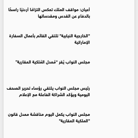
أعيان: مواقف الملك تعكس التزامًا أردنيًا راسخًا
بالدفاع عن القدس ومقدساتها
"الخارجية النيابية" تلتقي القائم بأعمال السفارة
الإماراتية
مجلس النواب يُقر “مُعدل المُلكية العقارية”
رئيس مجلس النواب يلتقي رؤساء تحرير الصحف
اليومية ويؤكد الشراكة الفاعلة مع الإعلام
مجلس النواب يكمل اليوم مناقشة معدل قانون
"الملكية العقارية"