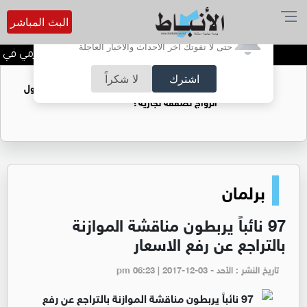
البث المباشر
أترغب في تفعيل الإشعارات؟
حتى لا تفوتك آخر الأحداث والأخبار العاجلة
الحاجة خالدة محمود الكرمي في ذمة
اشترك
لا شكراً
فتيات يستغللنه لتحقيق مكاسب مادية.. هل تحول
الزواج لصفقة تجارية؟
برلمان
97 نائباً يربطون مناقشة الموازنة
بالتراجع عن رفع الاسعار
تاريخ النشر : الأحد - pm 06:23 | 2017-12-03