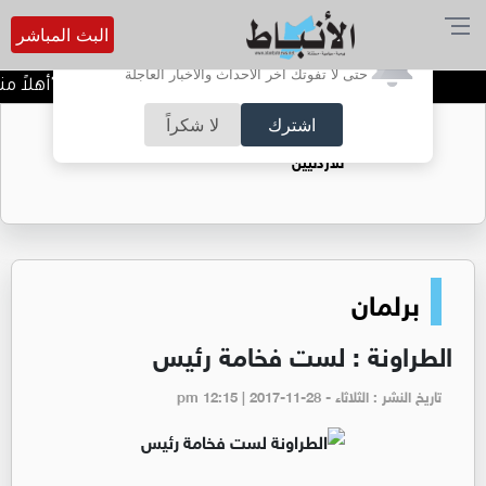
البث المباشر
أترغب في تفعيل الإشعارات؟
حتى لا تفوتك آخر الأحداث والأخبار العاجلة
مجموعة المناصير تُطلق "أهلاً منا
اشترك
لا شكراً
حقل الريشة حين يتحول الغاز إلى فرص عمل
للأردنيين
برلمان
الطراونة : لست فخامة رئيس
تاريخ النشر : الثلاثاء - pm 12:15 | 2017-11-28