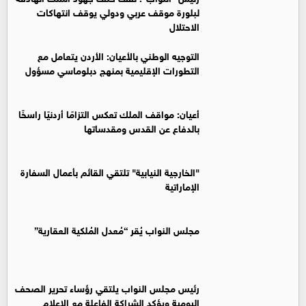
لبلورة موقف عربي ودولي يوقف انتهاكات
الاحتلال
التوجيه الوطني بالأعيان: الأردن يتعامل مع
التطورات الإقليمية بمنهج دبلوماسي مسؤول
أعيان: مواقف الملك تعكس التزامًا أردنيًا راسخًا
بالدفاع عن القدس ومقدساتها
"الخارجية النيابية" تلتقي القائم بأعمال السفارة
الإماراتية
مجلس النواب يُقر “مُعدل المُلكية العقارية”
رئيس مجلس النواب يلتقي رؤساء تحرير الصحف
اليومية ويؤكد الشراكة الفاعلة مع الإعلام