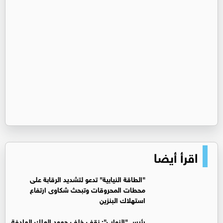
اقرأ أيضا
"الطاقة النيابية" تدعو لتشديد الرقابة على
محطات المحروقات وتبحث شكاوى ارتفاع
استهلاك البنزين
رئيس "النواب": نقف خلف جهود الملك الهادفة