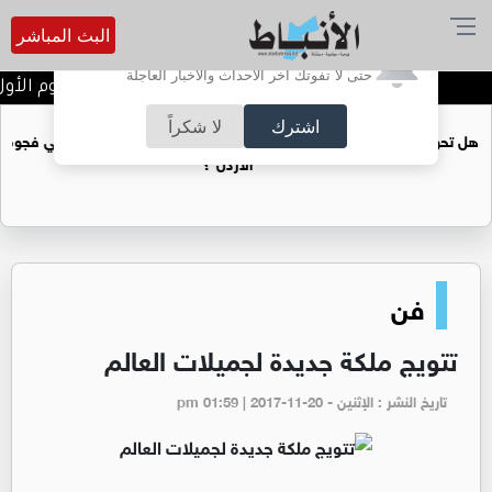
البث المباشر
أترغب في تفعيل الإشعارات؟
حتى لا تفوتك آخر الأحداث والأخبار العاجلة
تتويج الفرق الفائزة في اليوم الأول
اشترك
لا شكراً
هل غاز الريشة قادر على ان يغطي فجوة الطاقة في
الأردن ؟
فن
تتويج ملكة جديدة لجميلات العالم
تاريخ النشر : الإثنين - pm 01:59 | 2017-11-20