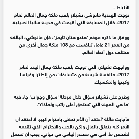
الأنباط -
توجت الهندية مانوشي تشيلار بلقب ملكة جمال العالم لعام
2017، خلال المسابقة التي أقيمت في مدينة سانيا الصينية.
ووفق ما ذكره موقع 'هندوستان تايمز'، فإن مانوشي، البالغة
من العمر 21 عاما، تنافست مع 108 ملكة جمال أخرى من
مختلف دول أنحاء العالم.
وواجهت تشيلار، التي توجت بلقب ملكة جمال الهند لعام
2017، منافسة شرسة من متسابقات من إنجلترا وفرنسا
وكينيا والمكسيك.
وطرح على تشيلار سؤال خلال مرحلة 'سؤال وجواب' جاء فيه
'ما هي المهنة التي تستحق أعلى راتب ولماذا؟'.
فأجابت قائلة 'أعتقد أن الأم تحظى باحترام كبير. لا أعتقد أن
الأمر كله يتعلق بالمال ولكن بالحب والاحترام الذي تقدمه
لشخص ما. أمي هي مصدر إلهامي في حياتي. يجب أن تحصل