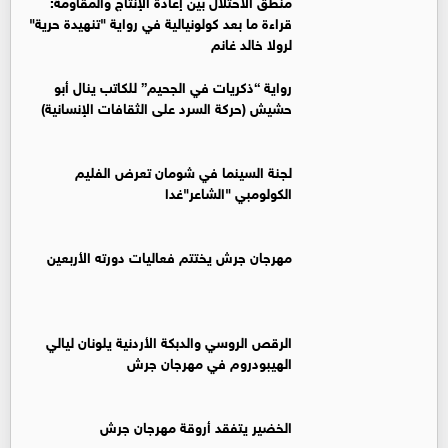
منطق الاحتلال بين إعادة الإنتاج والمقاومة:
قراءة ما بعد كولونيالية في رواية "تنهيدة حرية"
لرولا خالد غانم
رواية “ذكريات في الجحيم” للكاتب ينال أبو
حشيش (حركة السرد على الثقافات الإنسانية)
لجنة السينما في شومان تعرض الفليم
الكولومبي "الشاعر"غدا
مهرجان جرش يختتم فعاليات دورته الأربعين
الرقص الروسي والدبكة الأردنية يلونان ليالي
الهيبودروم في مهرجان جرش
الخضير يتفقد أروقة مهرجان جرش