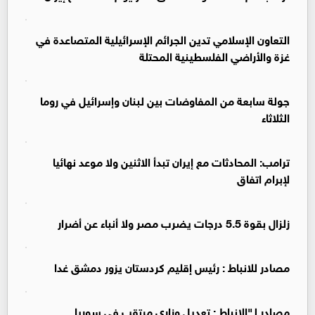
التعاون الإسلامي تدين الجرائم الإسرائيلية المتصاعدة في
غزة والأراضي الفلسطينية المحتلة
جولة سابعة من المفاوضات بين لبنان وإسرائيل في روما
الثلاثاء
ترامب: المحادثات مع إيران تبدأ الاثنين ولا موعد نهائيا
لإبرام اتفاق
زلزال بقوة 5.5 درجات يضرب مصر ولا أنباء عن أضرار
‏مصادر للانباط : رئيس إقليم كردستان يزور دمشق غدا
‏مصادر لـ"الانباط : تعديل وزاري مرتقب في سوريا