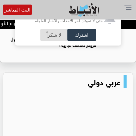
البث المباشر
أترغب في تفعيل الإشعارات؟
حتى لا تفوتك آخر الأحداث والأخبار العاجلة
تتويج الفرق الفائزة في اليوم الأو
اشترك
لا شكراً
فتيات يستغللنه لتحقيق مكاسب مادية.. هل تحول
الزواج لصفقة تجارية؟
عربي دولي