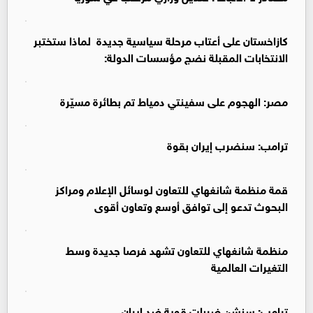
‏كازاخستان على أعتاب مرحلة سياسية جديدة ‏ لماذا ستختبر
الانتخابات المقبلة نضج مؤسسات الدولة:
مصر: الهجوم على سفينتي دمياط تم بطائرة مسيّرة
ترامب: سنضرب إيران بقوة
قمة منظمة شانغهاي للتعاون لوسائل الإعلام ومراكز
البحوث تدعو إلى توافق أوسع وتعاون أقوى
منظمة شانغهاي للتعاون تشهد فرصا جديدة وسط
التغيرات العالمية
ترامب: سنشن ضربات قوية ضد إيران