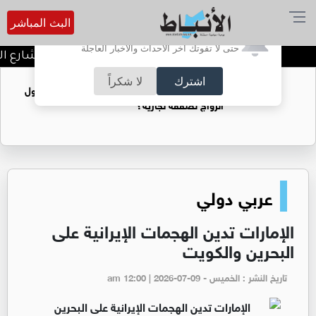
البث المباشر
أترغب في تفعيل الإشعارات؟
حتى لا تفوتك آخر الأحداث والأخبار العاجلة
توقيف شبكات دعارة في شارع الحم
اشترك
لا شكراً
فتيات يستغللنه لتحقيق مكاسب مادية.. هل تحول
الزواج لصفقة تجارية؟
عربي دولي
الإمارات تدين الهجمات الإيرانية على
البحرين والكويت
تاريخ النشر : الخميس - am 12:00 | 2026-07-09