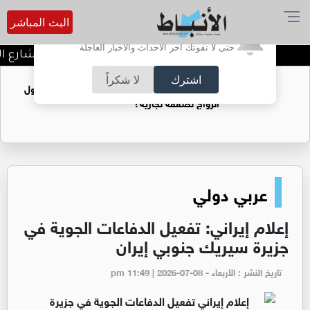
البث المباشر
أترغب في تفعيل الإشعارات؟
حتى لا تفوتك آخر الأحداث والأخبار العاجلة
توقيف شبكات دعارة في شارع الح
اشترك
لا شكراً
فتيات يستغللنه لتحقيق مكاسب مادية.. هل تحول
الزواج لصفقة تجارية؟
عربي دولي
إعلام إيراني: تفعيل الدفاعات الجوية في
جزيرة سيريك جنوبي إيران
تاريخ النشر : الأربعاء - pm 11:49 | 2026-07-08