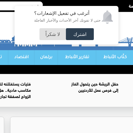
أترغب في تفعيل الإشعارات؟
حتى لا تفوتك آخر الأحداث والأخبار العاجلة
اشترك
لا شكراً
كتّاب الأنباط
تقارير الأنباط
برلمان
اقتصاد
ت
حقل الريشة حين يتحول الغاز
فتيات يستغللنه لت
إلى فرص عمل للأردنيين
مكاسب مادية.. هل
الزواج لصفقة تجار