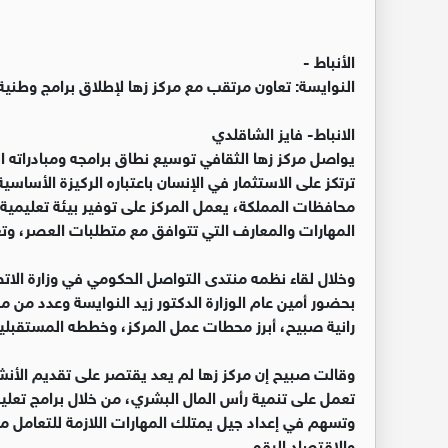
الأنباط -
النوايسة: تعاون مرتقب مع مركز زها لإطلاق برامج وطنية ف
الانباط- فايز الشاقلدي
يواصل مركز زها الثقافي توسيع نطاق برامجه ومبادراته ال
ترتكز على الاستثمار في الإنسان باعتباره الركيزة الأسا
محافظات المملكة، يعمل المركز على توفير بيئة تعليمية و
المهارات والمعارف التي تتوافق مع متطلبات العصر، وتعزز 
وخلال لقاء نظمه منتدى التواصل الحكومي في وزارة الاتص
بحضور أمين عام الوزارة الدكتور زيد النوايسة وعدد من م
رانية صبيح، أبرز محطات عمل المركز، وخططه المستقبلية
وقالت صبيح إن مركز زها لم يعد يقتصر على تقديم الأن
تعمل على تنمية رأس المال البشري، من خلال برامج تعليم
وتسهم في إعداد جيل يمتلك المهارات اللازمة للتعامل مع
والاقتصاد الرقمي.