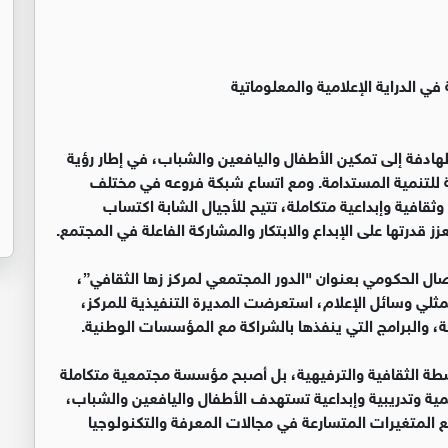
ي الدراية الإعلامية والمعلوماتية
هادفة إلى تمكين الأطفال واليافعين والشباب، في إطار رؤية
سية للتنمية المستدامة. ومع اتساع شبكة فروعه في مختلف
ثقافية وإبداعية متكاملة، تتيح للأجيال الشابة اكتساب
قدرتها على الإبداع والابتكار والمشاركة الفاعلة في المجتمع.
ال الحكومي بعنوان "الدور المجتمعي لمركز زها الثقافي”،
مثلي وسائل الإعلام، استعرضت المديرة التنفيذية للمركز،
، والبرامج التي ينفذها بالشراكة مع المؤسسات الوطنية.
شطة الثقافية والترفيهية، بل أصبح مؤسسة مجتمعية متكاملة
ية وتدريبية وإبداعية تستهدف الأطفال واليافعين والشباب،
 المتغيرات المتسارعة في مجالات المعرفة والتكنولوجيا