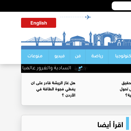
English
كنولوجيا
رياضة
فن
فيديو
منوعات
السادية والغرور عالميا .. عندما يتحول 
حقيق
هل غاز الريشة قادر على ان
 تحول
يغطي فجوة الطاقة في
ية؟
الأردن ؟
اقرأ أيضا