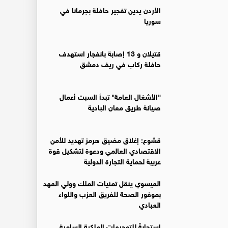
الأردن يدين تفجير حافلة بجرمانا في
سوريا
قتيلان و 13 إصابة بانفجار استهدف
حافلة ركاب في ريف دمشق
"الأشغال العامة" تبدأ السبت أعمال
صيانة طريق معان البادية
قشوع: إغلاق مضيق هرمز تهديد للأمن
الاقتصادي العالمي ودعوة لتشكيل قوة
عربية لحماية التجارة الدولية
العيسوي ينقل تمنيات الملك وولي العهد
بموفور الصحة للفريق العزب واللواء
العبادي
استجابةً للتوجيهات الملكية السامية..