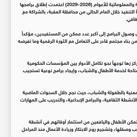
وأشار إلى أن الاستراتيجية الوطنية الثانية للدراية الإعلامية والمعلوماتية للأعوام (2026-2029) اعتمدت إطلاق برامجها
التنفيذ خلال العام الحالي من محافظة العقبة، بالشراكة مع
قافي.
 وصول البرامج إلى أكبر عدد ممكن من المستفيدين، مؤكداً
من بناء مجتمع قادر على التعامل مع الثورة الرقمية وما تفرضه
ز زها توجهاً نحو تكامل الأدوار بين المؤسسات الحكومية
تاحة لخدمة الأطفال والشباب، وإيجاد برامج نوعية تستجيب
معنية بالطفولة والشباب، حيث نجح خلال السنوات الماضية
نشطة الثقافية، والبرامج الإبداعية، والتدريب على المهارات
تمكن الأطفال واليافعين من استثمار أوقاتهم في أنشطة
وصقلها، وتشجيع روح الابتكار وريادة الأعمال منذ المراحل