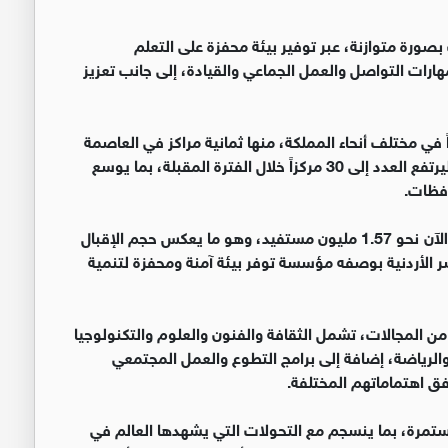
صورة متوازنة، عبر توفير بيئة محفزة على التعلم
هارات التواصل والعمل الجماعي والقيادة، إلى جانب تعزيز
ها تضم حالياً 25 موقعاً منتشراً في مختلف أنحاء المملكة، منها ثمانية مراكز في العاصمة
عمان، فيما يجري العمل على افتتاح خمسة فروع جديدة ليرتفع العدد إلى 30 مركزاً خلال الفترة المقبلة، بما يوسع
افظات.
وبينت أن الخدمات التي يقدمها المركز استفاد منها حتى الآن نحو 1.57 مليون مستفيد، وهو ما يعكس حجم الإقبال
سر الأردنية بوصفه مؤسسة توفر بيئة آمنة ومحفزة لتنمية
 من المجالات، تشمل الثقافة والفنون والعلوم والتكنولوجيا
 والرياضة، إضافة إلى برامج التطوع والعمل المجتمعي
فق اهتماماتهم المختلفة.
تمرة، بما ينسجم مع التحولات التي يشهدها العالم في