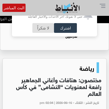
البث المباشر
أترغب في تفعيل الإشعارات؟
حتى لا تفوتك آخر الأحداث والأخبار العاجلة
ندوة تعاين التراث الأردني ضمن البرنا
اشترك
لا شكراً
حقل الريشة حين يتحول الغاز إلى فرص عمل
للأردنيين
رياضة
مختصون: هتافات وأغاني الجماهير
رافعة لمعنويات “النشامى” في كأس
العالم
تاريخ النشر : الثلاثاء - pm 02:04 | 2026-06-16