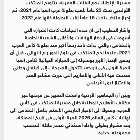
مسيرة الإنجازات مع الفئات العمرية، بتتويج المنتخب
الأولمبي تحت 23 عاماً بلقب بطولة غرب آسيا عام 2021، ثم
إحراز منتخب تحت 16 عاماً لقب البطولة ذاتها عام 2022.
وأشار الخطيب إلى أن هذه النجاحات كانت الشرارة التي
أسهمت في ازدهار الهتافات والأغاني الشعبية الخاصة
بالنشامى، والتي بدأت تأخذ زخماً أكبر منذ بطولة كأس العرب
2021، عندما نجح المنتخب في بلوغ الدور ربع النهائي، قبل أن
يحقق الإنجاز الأبرز بوصوله إلى المباراة النهائية لكأس آسيا
للمرة الأولى في تاريخه، لتتحول المدرجات إلى كرنفال وطني
صدحت فيه الأغاني والأهازيج التي عززت مشاعر الفخر
والاعتزاز لدى الأردنيين.
وبيّن أن الجماهير الأردنية واصلت التعبير عن فرحتها عبر
مختلف الأهازيج الوطنية خلال مسيرة المنتخب في كأس
العرب، وصولاً إلى الإنجاز التاريخي الأعظم بتأهل النشامى إلى
نهائيات كأس العالم 2026 للمرة الأولى في تاريخ المملكة،
بعد مشوار بطولي وأداء استثنائي تصدر خلاله المنتخب
مجموعته بجدارة.