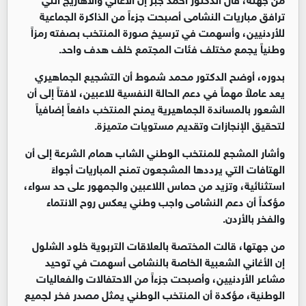
ترافق مباريات النشامى أصبحت جزءاً من الذاكرة الجماعية
للأردنيين، وأسهمت في ترسيخ صورة المنتخب بصفته رمزاً
وطنياً يجمع مختلف فئات المجتمع خلف هدف واحد.
بدوره، أوضح الدكتور محمد شموط أن التشجيع الجماهيري
يعد عاملاً مهماً في دعم الحالة النفسية للاعبين، لافتاً إلى أن
الشعور بالمساندة الجماهيرية يمنح المنتخب دافعاً إضافياً
لتحقيق الإنجازات وتقديم مستويات متميزة.
وأشار المشجع للمنتخب الوطني الشاب همام الشرعة إلى أن
الهتافات التي يرددها المشجعون تمنح المباريات أجواءً
استثنائية، وتزيد من حماس اللاعبين والجمهور على حد سواء،
مؤكداً أن دعم النشامى واجب وطني يعكس روح الانتماء
والفخر بالأردن.
من جهتها، قالت المختصة بالعلاقات التربوية خلود الشلول
إن الأغاني الشعبية الخاصة بالنشامى أسهمت في توحيد
مشاعر الأردنيين، وأصبحت جزءاً من الاحتفالات والفعاليات
الوطنية، مؤكدة أن المنتخب الوطني يمثل مصدر فخر لجميع