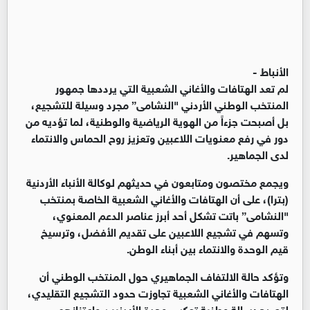
الأنباط -
لم تعد الهتافات والأغاني الشعبية التي يرددها جمهور
المنتخب الوطني الأردني "النشامى” مجرد وسيلة للتشجيع،
بل أصبحت جزءاً من الهوية الرياضية والوطنية، لما تؤديه من
دور في رفع معنويات اللاعبين وتعزيز روح الحماس والانتماء
لدى الجماهير.
ويجمع مختصون ومتابعون في حديثهم لوكالة الأنباء الأردنية
(بترا)، على أن الهتافات والأغاني الشعبية الخاصة بمنتخب
"النشامى” باتت تشكل أحد أبرز عناصر الدعم المعنوي،
وتسهم في تشجيع اللاعبين على تقديم الأفضل، وترسيخ
قيم الوحدة والانتماء بين أبناء الوطن.
وتؤكد حالة الالتفاف الجماهيري حول المنتخب الوطني أن
الهتافات والأغاني الشعبية تجاوزت حدود التشجيع التقليدي،
لتصبح رسالة وطنية تعكس وحدة الأردنيين واعتزازهم