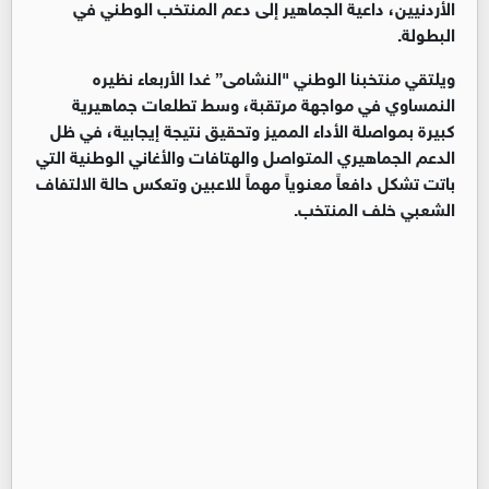
الأردنيين، داعية الجماهير إلى دعم المنتخب الوطني في
البطولة.
ويلتقي منتخبنا الوطني "النشامى” غدا الأربعاء نظيره
النمساوي في مواجهة مرتقبة، وسط تطلعات جماهيرية
كبيرة بمواصلة الأداء المميز وتحقيق نتيجة إيجابية، في ظل
الدعم الجماهيري المتواصل والهتافات والأغاني الوطنية التي
باتت تشكل دافعاً معنوياً مهماً للاعبين وتعكس حالة الالتفاف
الشعبي خلف المنتخب.