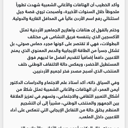
وأكد الخطيب أن الهتافات والأغاني الشعبية شهدت تطوراً
ملحوظاً خلال السنوات الأخيرة، وأصبحت تروي قصة جيل
استثنائي رفع اسم الأردن عالياً في المحافل القارية والدولية.
وختم بالقول إن هتافات وأهازيج الجماهير الأردنية تمثل
الأكسجين الذي يتنفسه فريق النشامى في مختلف
البطولات، فهي لا تقتصر على كونها مجرد حماس صوتي، بل
تشكل جسراً من الطاقة الإيجابية والدعم المعنوي الذي يمنح
اللاعبين دافعاً إضافياً لتقديم أفضل ما لديهم فوق
المستطيل الأخضر، ويعكس حالة الالتفاف الوطني خلف
المنتخب الذي أصبح مصدر فخر لجميع الأردنيين.
وفي السياق ذاته، أكد أستاذ علم الاجتماع والدراسات الدكتور
أيمن العمر، أن الهتافات والأغاني الشعبية تمثل شكلاً من
أشكال التعبير الثقافي والاجتماعي، وتسهم في تعزيز العلاقة
بين الجمهور والمنتخب الوطني، مشيراً إلى أن التشجيع
المنظم يخلق حالة من التفاعل الإيجابي التي تنعكس على أداء
اللاعبين داخل الملعب.
من جهته، قال الدكتور أحمد جبر إن الأغاني والأهازيج التي