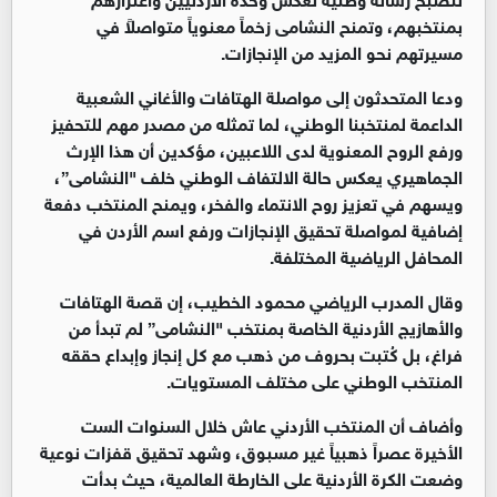
بمنتخبهم، وتمنح النشامى زخماً معنوياً متواصلاً في
مسيرتهم نحو المزيد من الإنجازات.
ودعا المتحدثون إلى مواصلة الهتافات والأغاني الشعبية
الداعمة لمنتخبنا الوطني، لما تمثله من مصدر مهم للتحفيز
ورفع الروح المعنوية لدى اللاعبين، مؤكدين أن هذا الإرث
الجماهيري يعكس حالة الالتفاف الوطني خلف "النشامى”،
ويسهم في تعزيز روح الانتماء والفخر، ويمنح المنتخب دفعة
إضافية لمواصلة تحقيق الإنجازات ورفع اسم الأردن في
المحافل الرياضية المختلفة.
وقال المدرب الرياضي محمود الخطيب، إن قصة الهتافات
والأهازيج الأردنية الخاصة بمنتخب "النشامى” لم تبدأ من
فراغ، بل كُتبت بحروف من ذهب مع كل إنجاز وإبداع حققه
المنتخب الوطني على مختلف المستويات.
وأضاف أن المنتخب الأردني عاش خلال السنوات الست
الأخيرة عصراً ذهبياً غير مسبوق، وشهد تحقيق قفزات نوعية
وضعت الكرة الأردنية على الخارطة العالمية، حيث بدأت