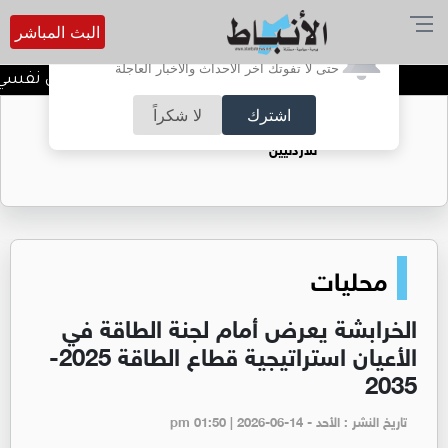
البث المباشر
أترغب في تفعيل الإشعارات؟
حتى لا تفوتك آخر الأحداث والأخبار العاجلة
الضحك وقت الأزمات.. خلل نفسي أم 
اشترك
لا شكراً
حقل الريشة حين يتحول الغاز إلى فرص عمل
للأردنيين
محليات
الخرابشة يعرض أمام لجنة الطاقة في
الأعيان استراتيجية قطاع الطاقة 2025-
2035
تاريخ النشر : الأحد - pm 01:50 | 2026-06-14