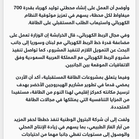
وأوضح أن العمل على إنشاء محطتي توليد كهرباء بقدرة 700
ميغاواط لكل محطة، يسهم في تعزيز موثوقية النظام
الكهربائي واستيعاب الطلب المستقبلي على الطاقة.
وفي مجال الربط الكهربائي، قال الخرابشة إن الوزارة تعمل على
مضاعفة قدرة خط الربط الكهربائي مع لبنان وسوريا إلى جانب
البحث عن التمويل اللازم لتنفيذ المشروع، كما تواصل تنفيذ
مشروع الربط الكهربائي مع المملكة العربية السعودية وفق
الاتفاقيات الموقعة بين الجانبين.
وفيما يتعلق بمشروعات الطاقة المستقبلية، أكد أن الأردن
يمضي قدما في تطوير مشاريع الهيدروجين الأخضر بهدف
ترسيخ مكانته كمركز إقليمي لهذا النوع من الطاقة، مستفيدا
من المزايا التنافسية التي يمتلكها في مجالات الطاقة
المتجددة.
ولفت إلى أن شركة البترول الوطنية تنفذ خططا لحفر المزيد
من آبار الغاز الطبيعي، بما يسهم في زيادة الإنتاج المحلي
والوصول إلى مستويات تغطي جانبا مهما من احتياجات