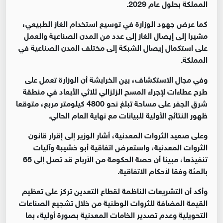
المملكة بحلول عام 2029.
كما عرض جهود الوزارة في توسيع استخدام الغاز الطبيعي،
مشيرا إلى إيصال الغاز إلى عدد من المدن الصناعية والعمل
على استكمال إيصال الشبكة إلى مختلف المدن الصناعية في
المملكة.
وفي مجال الاستكشاف، بين الخرابشة أن الوزارة تعمل على
طرح عطاءات لإجراء المسح الزلزالي ثلاثي الأبعاد في منطقة
شرق الجفر على مساحة تبلغ نحو 4800 كيلومتر مربع، متوقعا
ظهور النتائج الأولية للبيانات مع نهاية العام الحالي.
وعلى صعيد الثروات المعدنية، أشار الوزير إلى إقرار قانون
الثروات المعدنية، واستعرض اتفاقية أبو خشيبة وآليات
تنفيذها، مبينا أن حصة الحكومة من الأرباح قد تصل إلى 65
بالمئة وفقا لأحكام الاتفاقية.
وأكد أن التشريعات الناظمة لقطاع التعدين تركز على تعظيم
القيمة المضافة للثروات الوطنية من خلال تشجيع الصناعات
التحويلية وعدم تصدير الخامات المعدنية بصورة أولية، بما