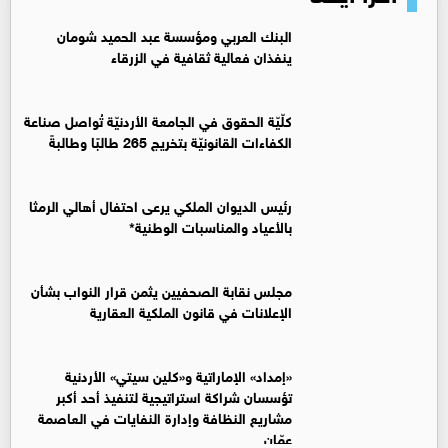
البنك العربي ومؤسسة عبد الحميد شومان
ينفذان فعالية ثقافية في الزرقاء
كلّيّة الحقوق في الجامعة الأردنيّة تُواصل صناعة
الكفاءات القانونيّة بتخريج 265 طالبًا وطالبةً
رئيس الديوان الملكي يرعى احتفال أهالي الرمثا
بالأعياد والمناسبات الوطنية*
مجلس نقابة الصحفيين يثمن قرار النواب بشأن
الإعلانات في قانون الملكية العقارية
«إمداد» الإماراتية و«كلين سيتي» الأردنية
تؤسسان شراكة استراتيجية لتنفيذ أحد أكبر
مشاريع النظافة وإدارة النفايات في العاصمة
عمّان