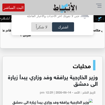
البث المباشر
أترغب في تفعيل الإشعارات؟
حتى لا تفوتك آخر الأحداث والأخبار العاجلة
ندوة تعاين التراث الأردني ضمن البرنامج الثقافي لمهرج
اشترك
لا شكراً
هل غاز الريشة قادر على ان يغطي فجوة الطاقة في
الأردن ؟
محليات
وزير الخارجية يرافقه وفد وزاري يبدأ زيارة
الى دمشق
تاريخ النشر : الأحد - pm 12:29 | 2026-06-14