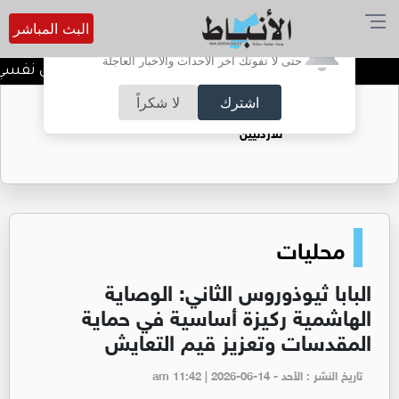
البث المباشر
أترغب في تفعيل الإشعارات؟
حتى لا تفوتك آخر الأحداث والأخبار العاجلة
الضحك وقت الأزمات.. خلل نفسي أم 
اشترك
لا شكراً
حقل الريشة حين يتحول الغاز إلى فرص عمل
للأردنيين
محليات
البابا ثيوذوروس الثاني: الوصاية
الهاشمية ركيزة أساسية في حماية
المقدسات وتعزيز قيم التعايش
تاريخ النشر : الأحد - am 11:42 | 2026-06-14