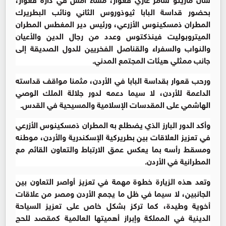
بحضور قداسة البابا ثيوذوروس الثاني ونائب البطريرك
المطران ذمسكينوس الأزرعي، ورئيس دير المغطس المطران
الميتروبوليت فينذكتوس وعدد من رجال الدين والأعيان
والنواب والسفراء والقناصل الفخريين للدول الصديقة إلى
جانب ممثلي هيئات المجتمع المدني.
ورحب قعوار بقداسة البابا في الأردن، مثمنا مواقف قداسته
الداعمة للأردن، لا سيما دعمه لدور جلالة الملك الوصي
الهاشمي على المقدسات الإسلامية والمسيحية في القدس.
وأكد الدور البارز الذي يضطلع به المطران ذمسكينوس الأزرعي
في تعزيز العلاقات بين بطريركية الإسكندرية والأردن، موطنه
ومسقط رأسه بما يعكس عمق الارتباط والتعاون القائم مع
المطرانية في الأردن.
وتعد هذه الزيارة خطوة مهمة في تعزيز أواصر التعاون بين
الجانبين، لا سيما في ظل ما يجمع الأردن ومصر من علاقات
أخوية وطيدة، كما تركز بشكل خاص على تعزيز السياحة
الدينية في المملكة وإبراز أهميتها العالمية كمقصد للحج