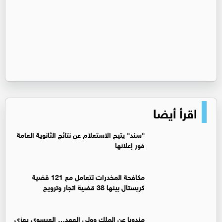
اقرأ أيضا
"سند" يتيح الاستعلام عن نتائج الثانوية العامة
فور إعلانها
مكافحة المخدرات تتعامل مع 121 قضية
كريستال بينها 38 قضية اتجار وترويج
مندوبا عن الملك وولي العهد… العيسوي يعزي