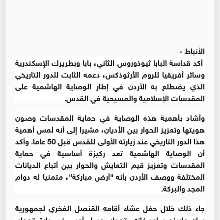
الأنباط -
أكد قداسة البابا ثيوذوروس الثاني، بابا وبطريرك الإسكندرية
وسائر أفريقيا للروم الأرثوذكس، دعمه الثابت للدور التاريخي
الذي يضطلع به الأردن في إطار الوصاية الهاشمية على
المقدسات الإسلامية والمسيحية في القدس.
وأشاد بأهمية هذه الوصاية في حماية المقدسات وصون
هويتها وتعزيز الحوار بين الأديان، مشيرا إلى أنه لمس أهمية
هذا الدور التاريخي عند زيارته الأولى للقدس قبل 50 عاما. وأكد
أن الوصاية الهاشمية تعد ركيزة أساسية في حماية
المقدسات وتعزيز قيم التعايش والحوار بين أتباع الديانات
المختلفة ووصف الأردن بأنه "أرض مباركة"، متمنيا له دوام
المجد والبركة.
جاء ذلك خلال حفل عشاء أقامه القنصل الفخري لجمهورية
سان مارينو سامر غازي قعوار، مساء أمس في دارة قعوار،