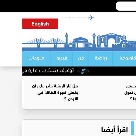
English
كنولوجيا
رياضة
فن
فيديو
منوعات
توقيف شبكات دعارة في شارع الحمرا
حقيق
هل غاز الريشة قادر على ان
 تحول
يغطي فجوة الطاقة في
ية؟
الأردن ؟
اقرأ أيضا