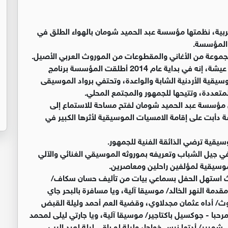
ة، نظمتها مؤسسة عبد الحميد شومان بالهواء الطلق في
ه المؤسسة.
جموعة من الأغاني والمقطوعات من الموروث العربي الأصيل.
وقالت مديرة الاتصال والتسويق في المؤسسة، فرح أبو عيشة، إنه في بداية عام 2014 أطلقت المؤسسة برنامج
يقية الأردنية الشابة والواعدة، وتحتفي برواد الموسيقى
المتعددة، وتتيحها للجمهور والمجتمع المحلي.
 مؤسسة عبد الحميد شومان لفتح مساحة للاستماع إلى
دأبت على إقامة الامسيات الموسيقية لأثرها الكبير في
قية ترضي الذائقة الفنية للجمهور.
 في جيل الشباب وتعريفه بموروثه الموسيقي الغنائي والآلي
موسيقية لمؤلفين راحلين ومعاصرين.
حيث استهل الحفل بسماعي بيات من تأليف حسان سكاف/
قدمة النهر الخالد/ موسيقا آلية، ويا مسافرة بالبحر جاي
وث/ أداه عثمان مجدلاوي، وقضية العم أحمد وليلة القبض
حبا - جوكسيل باكتاجير/ موسيقا آلية، ويا جارتي ليلى لمحمد
بير/ أدتها نرس خواجا، وليلة لو باقي ليلة لعبد الرب