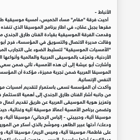
الأنباط -
أحيت فرقة "مقام" مساء الخميس، أمسية موسيقية طربي
مقرها بجبل عمّان، في اطار برنامج الموسيقا الذي تنفذ
وقدمت الفرقة الموسيقية بقيادة الفنان طارق الجندي م
"الأمسيات الموسيقية” لتسليط الضوء على التجارب الموس
الأردنية، وتعرّف بالموسيقى العربية والعالمية وأنواعها 
وأشارت أبو عيشة إلى أن هذه الأمسية، تأتي ضمن سعي
الموسيقا العربية ضمن تجربة مميزة، مؤكدة أن المؤسسة 
النفس الإنسانية.
وأكدت أن المؤسسة تسعى باستمرار لتقديم أمسيات موسي
من جانبه أشار الفنان طارق الجندي إلى أهمية الاستثمار
وتعزيز هوية الموسيقى العربية عن طريق تقديم أعمال 
وتضمن برنامج الأمسية أعمالا موسيقة آليه وغنائية، 
موسيقا آلية، وحبيبتي - إلياس الرحباني/ موسيقا آلية، وم
ودعك/ أدتها عبير الطاهر، وموشّح بالذي أسكر من المور
على فاطمة/ موسيقا آلية، وميس الريم/ موسيقا آلية، ومر
عبدالكريم/ أدتها سلسبيل الديسي، ونويت أسيبك لكميل شم