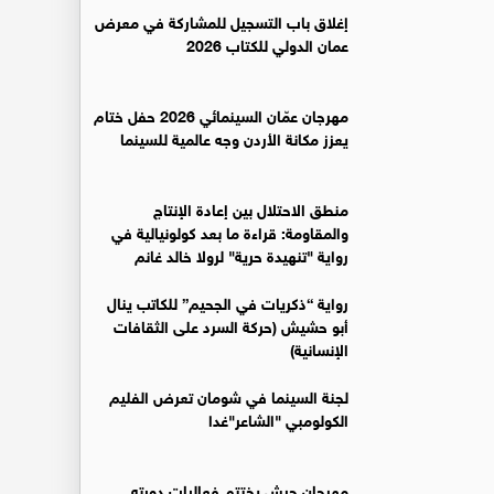
إغلاق باب التسجيل للمشاركة في معرض
عمان الدولي للكتاب 2026
مهرجان عمّان السينمائي 2026 حفل ختام
يعزز مكانة الأردن وجه عالمية للسينما
منطق الاحتلال بين إعادة الإنتاج
والمقاومة: قراءة ما بعد كولونيالية في
رواية "تنهيدة حرية" لرولا خالد غانم
رواية “ذكريات في الجحيم” للكاتب ينال
أبو حشيش (حركة السرد على الثقافات
الإنسانية)
لجنة السينما في شومان تعرض الفليم
الكولومبي "الشاعر"غدا
مهرجان جرش يختتم فعاليات دورته