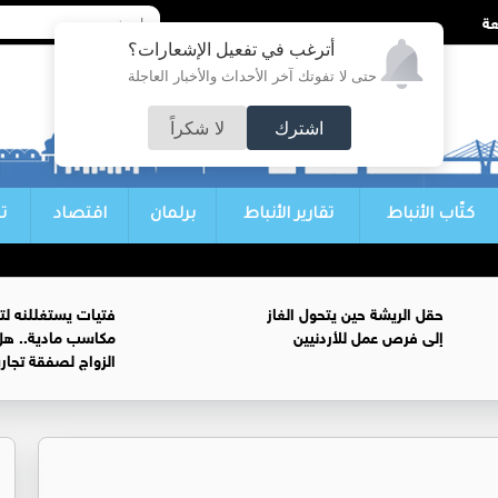
أترغب في تفعيل الإشعارات؟
حتى لا تفوتك آخر الأحداث والأخبار العاجلة
اشترك
لا شكراً
كتّاب الأنباط
تقارير الأنباط
برلمان
اقتصاد
ت
حقل الريشة حين يتحول الغاز
فتيات يستغللنه لت
إلى فرص عمل للأردنيين
مكاسب مادية.. هل
الزواج لصفقة تجار