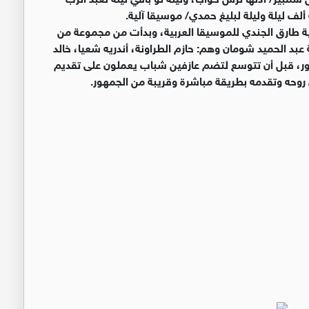
لف ليلة وليلة لبليغ حمدي/ موسيقا آلية.
"مقام" تأسست عام 2024 في أكاديمية طارق الجندي للموسيقا العربية، وبدأت من مجموعة من
عبد الحميد شومان وهم: حازم الطراونة، أندريه شعيا، خالد
لقور، قبل أن تتوسع لتضم عازفين شباب يعملون على تقديم
وحه وتقدمه بطريقة مباشرة وقريبة من الجمهور.