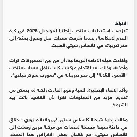
الأنباط -
تعرّضت استعدادات منتخب إنجلترا لمونديال 2026 في كرة
القدم لانتكاسة، بعدما سُرقت معدات قبل وصول بعثته إلى
مقر تدريباته في كانساس سيتي السبت.
وأفادت هيئة الإذاعة البريطانية، أن من بين المسروقات كرات
وأحذية، وذلك بعد اقتحام مركبات كانت تنقل معدات منتخب
"الأسود الثلاثة" إلى مقر تدريباته في "سووب سوكر فيلدج".
وأكّد الاتحاد الإنجليزي للعبة وقوع الحادث، لكنه لم يتمكن من
تقديم مزيد من المعلومات نظرا لأن القضية باتت بيد
الشرطة.
وقالت إدارة شرطة كانساس سيتي في ولاية ميزوري "نحقق
في حادثة سرقة محتملة لمعدات من مركبة فريق وصلت إلى
كانساس سيتي، مع فقدان بعض الأغراض هذا المساء.