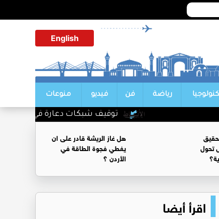
English
كنولوجيا
رياضة
فن
فيديو
منوعات
توقيف شبكات دعارة في شارع الحمرا
حقيق
هل غاز الريشة قادر على ان
 تحول
يغطي فجوة الطاقة في
ية؟
الأردن ؟
اقرأ أيضا