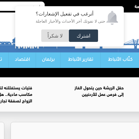
أترغب في تفعيل الإشعارات؟
حتى لا تفوتك آخر الأحداث والأخبار العاجلة
اشترك
لا شكراً
كتّاب الأنباط
تقارير الأنباط
برلمان
اقتصاد
ت
حقل الريشة حين يتحول الغاز
فتيات يستغللنه لت
إلى فرص عمل للأردنيين
مكاسب مادية.. هل
الزواج لصفقة تجار