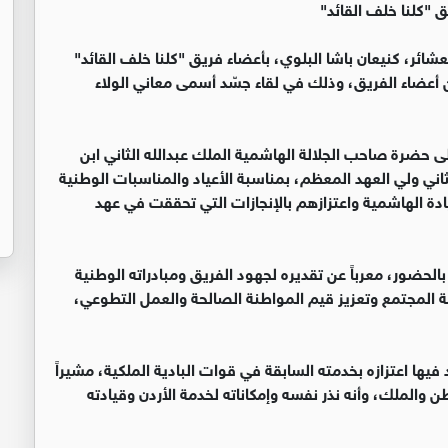
 "كلنا خلف القائد"
ائر، كنيعان باشا البلوي، بأعضاء فريق "كلنا خلف القائد"
أعضاء الفريق، وذلك في لقاء جسّد أسمى معاني الولاء
لى حضرة صاحب الجلالة الهاشمية الملك عبدالله الثاني ابن
اني ولي العهد المعظم، بمناسبة الأعياد والمناسبات الوطنية
ادة الهاشمية واعتزازهم بالإنجازات التي تحققت في عهد
الحضور، معرباً عن تقديره لجهود الفريق ومبادراته الوطنية
 المجتمع وتعزيز قيم المواطنة الصالحة والعمل التطوعي،
يها اعتزازه بخدمته السابقة في قوات البادية الملكية، مشيراً
ن والملك، وأنه نذر نفسه وإمكاناته لخدمة الأردن وقيادته