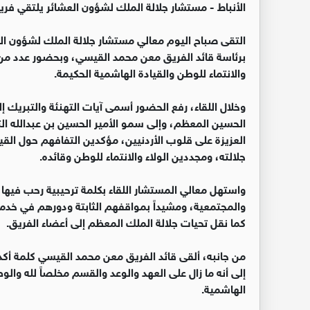
الأنباط -
مستشار جلالة الملك لشؤون العشائر يلتقي فريق
التقى صباح اليوم معالي مستشار جلالة الملك لشؤون العش
برئاسة قائد الفريق معن محمد القيسي، وبحضور عدد من 
والانتماء للوطن والقيادة الهاشمية الحكيمة.
وخلال اللقاء، رفع الحضور أسمى آيات التهنئة والتبريك إ
الحسين المعظم، وإلى سمو الأمير الحسين بن عبدالله الث
العزيزة على قلوب الأردنيين، مؤكدين التفافهم حول القي
جلالته، ومجددين الولاء والانتماء للوطن وقائده.
واستهل معالي المستشار اللقاء بكلمة ترحيبية رحب فيها ب
والمجتمعية، ومشيداً بمواقفهم الثابتة ودورهم في خدمة
كما نقل تحيات جلالة الملك المعظم إلى أعضاء الفريق.
من جانبه، ألقى قائد الفريق معن محمد القيسي كلمة أكد ف
إلى أنه ما زال على العهد والوعد والقسم مخلصاً لله والوط
الهاشمية.