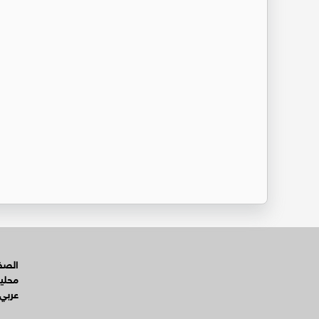
الصفح
محلي
عربي