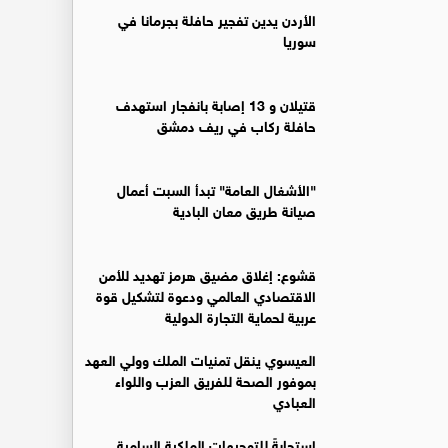
الأردن يدين تفجير حافلة بجرمانا في
سوريا
قتيلان و 13 إصابة بانفجار استهدف
حافلة ركاب في ريف دمشق
"الأشغال العامة" تبدأ السبت أعمال
صيانة طريق معان البادية
قشوع: إغلاق مضيق هرمز تهديد للأمن
الاقتصادي العالمي ودعوة لتشكيل قوة
عربية لحماية التجارة الدولية
العيسوي ينقل تمنيات الملك وولي العهد
بموفور الصحة للفريق العزب واللواء
العبادي
استجابةً للتوجيهات الملكية السامية..