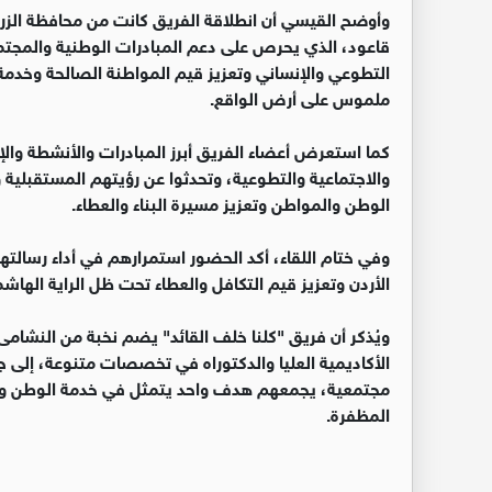
وأوضح القيسي أن انطلاقة الفريق كانت من محافظة الزرق
قاعود، الذي يحرص على دعم المبادرات الوطنية والمجتمعي
التطوعي والإنساني وتعزيز قيم المواطنة الصالحة وخدمة
ملموس على أرض الواقع.
كما استعرض أعضاء الفريق أبرز المبادرات والأنشطة والإ
والاجتماعية والتطوعية، وتحدثوا عن رؤيتهم المستقبلي
الوطن والمواطن وتعزيز مسيرة البناء والعطاء.
وفي ختام اللقاء، أكد الحضور استمرارهم في أداء رسالته
الأردن وتعزيز قيم التكافل والعطاء تحت ظل الراية الهاشم
ويُذكر أن فريق "كلنا خلف القائد" يضم نخبة من النشا
الأكاديمية العليا والدكتوراه في تخصصات متنوعة، إلى 
مجتمعية، يجمعهم هدف واحد يتمثل في خدمة الوطن وتعزي
المظفرة.