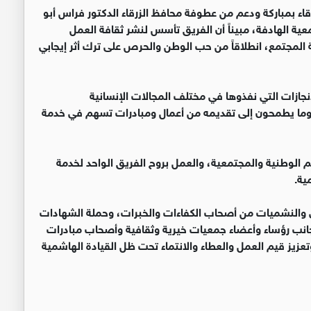
اء بمباركة ودعم من عطوفة محافظ الزرقاء الدكتور فراس أبو
ة الهادفة، مبيناً أن الفريق تأسس لنشر ثقافة العمل
 المجتمع، انطلاقاً من حب الوطن والحرص على ترك أثر إيجابي
نجازات التي نفذوها في مختلف المجالات الإنسانية
ة وما يطمحون إلى تقديمه من أعمال ومبادرات تسهم في خدمة
م الوطنية والمجتمعية، والعمل بروح الفريق الواحد لخدمة
ية.
مى والنشميات من أصحاب الكفاءات والخبرات، وحملة الشهادات
جانب رؤساء وأعضاء جمعيات خيرية وثقافية وأصحاب مبادرات
ز قيم العمل والعطاء والانتماء تحت ظل القيادة الهاشمية