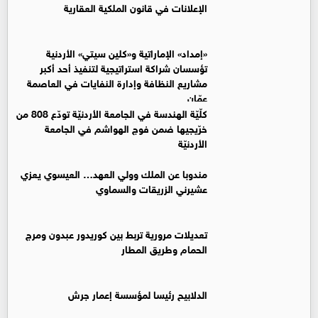
الإعلانات في قانون الملكية العقارية
«إمداد» الإماراتية و«كلين سيتي» الأردنية
تؤسسان شراكة استراتيجية لتنفيذ أحد أكبر
مشاريع النظافة وإدارة النفايات في العاصمة
عمّان
كلّيّة الهندسة في الجامعة الأردنيّة تودّع 808 من
خرّيجيها ضمن فوج الهواشم في الجامعة
الأردنيّة
مندوبا عن الملك وولي العهد… العيسوي يعزي
عشيرني الزريقات والسماوي
تعديلات مرورية تربط بين كوريدور عبدون ومرج
الحمام وطريق المطار
الدلابيح رئيسا لمؤسسة إعمار جرش