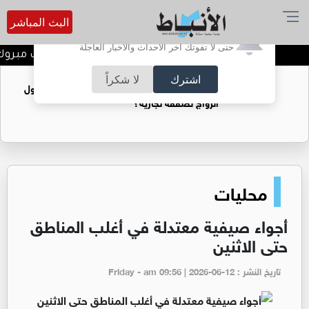
البث المباشر
أترغب في تفعيل الإشعارات؟
حتى لا تفوتك آخر الأحداث والأخبار العاجلة
هيثم محمد العطيات الف مبروك ا
اشترك
لا شكراً
فتيات يستغللنه لتحقيق مكاسب مادية.. هل تحول
الزواج لصفقة تجارية؟
محليات
أجواء صيفية معتدلة في أغلب المناطق
حتى الاثنين
تاريخ النشر : Friday - am 09:56 | 2026-06-12