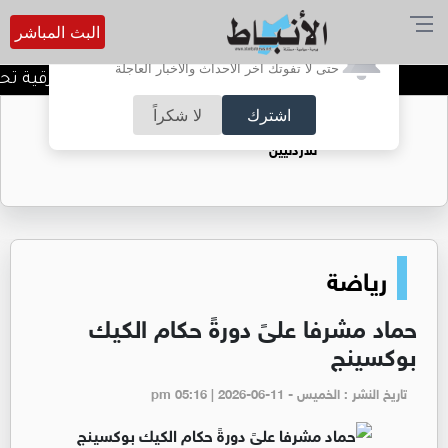
البث المباشر
أترغب في تفعيل الإشعارات؟
حتى لا تفوتك آخر الأحداث والأخبار العاجلة
المنطقة العسكرية الشرقية تحبط
اشترك
لا شكراً
حقل الريشة حين يتحول الغاز إلى فرص عمل
للأردنيين
رياضة
حماد مشرفا علىً دورةً حكام الكيك
بوكسينج
تاريخ النشر : الخميس - pm 05:16 | 2026-06-11