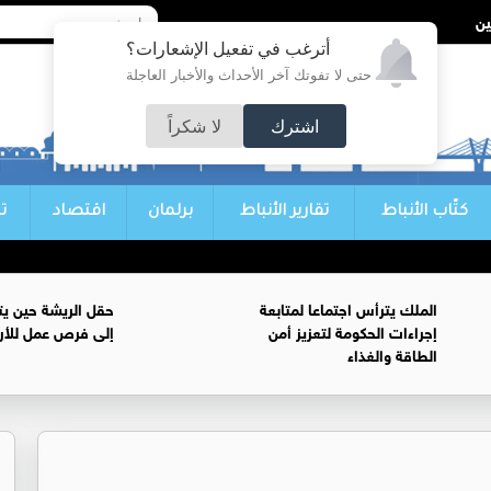
أترغب في تفعيل الإشعارات؟
حتى لا تفوتك آخر الأحداث والأخبار العاجلة
اشترك
لا شكراً
كتّاب الأنباط
تقارير الأنباط
برلمان
اقتصاد
ت
الملك يترأس اجتماعا لمتابعة
حقل الريشة حين يتح
إجراءات الحكومة لتعزيز أمن
إلى فرص عمل للأرد
الطاقة والغذاء