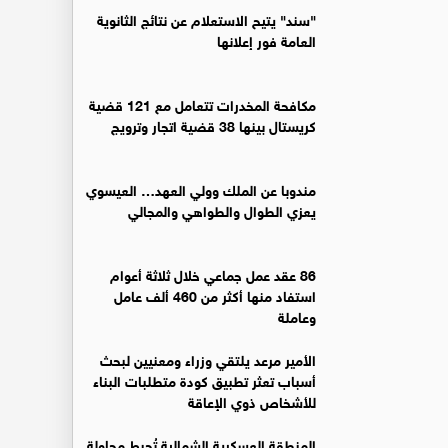
"سند" يتيح الاستعلام عن نتائج الثانوية
العامة فور إعلانها
مكافحة المخدرات تتعامل مع 121 قضية
كريستال بينها 38 قضية اتجار وترويج
مندوبا عن الملك وولي العهد… العيسوي
يعزي الطوال والطواهي والمجالي
86 عقد عمل جماعي خلال ثلاثة أعوام
استفاد منها أكثر من 460 ألف عامل
وعاملة
الأمير مرعد يلتقي وزراء ومعنيين لبحث
أسباب تعثر تطبيق كودة متطلبات البناء
للأشخاص ذوي الإعاقة
المنطقة العسكرية الشمالية تُحبط محاولة