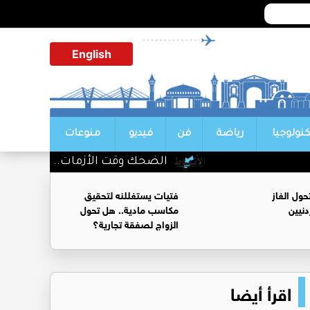
English
كنولوجيا
رياضة
فن
فيديو
منوعات
الضحك وقت الأزمات.. خلل نفسي أم ح
ول الغاز
فتيات يستغللنه لتحقيق
نيين
مكاسب مادية.. هل تحول
الزواج لصفقة تجارية؟
اقرأ أيضا