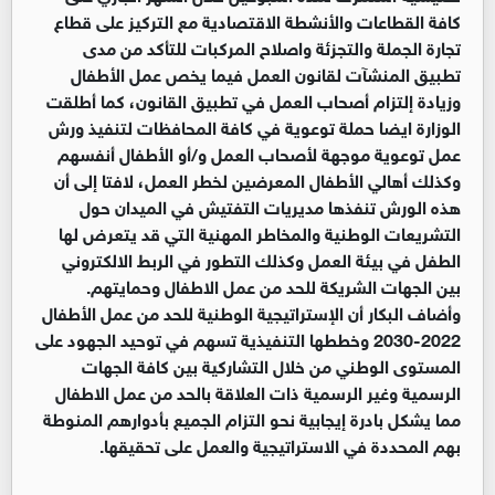
كافة القطاعات والأنشطة الاقتصادية مع التركيز على قطاع
تجارة الجملة والتجزئة واصلاح المركبات للتأكد من مدى
تطبيق المنشآت لقانون العمل فيما يخص عمل الأطفال
وزيادة إلتزام أصحاب العمل في تطبيق القانون، كما أطلقت
الوزارة ايضا حملة توعوية في كافة المحافظات لتنفيذ ورش
عمل توعوية موجهة لأصحاب العمل و/أو الأطفال أنفسهم
وكذلك أهالي الأطفال المعرضين لخطر العمل، لافتا إلى أن
هذه الورش تنفذها مديريات التفتيش في الميدان حول
التشريعات الوطنية والمخاطر المهنية التي قد يتعرض لها
الطفل في بيئة العمل وكذلك التطور في الربط الالكتروني
بين الجهات الشريكة للحد من عمل الاطفال وحمايتهم.
وأضاف البكار أن الإستراتيجية الوطنية للحد من عمل الأطفال
2022-2030 وخططها التنفيذية تسهم في توحيد الجهود على
المستوى الوطني من خلال التشاركية بين كافة الجهات
الرسمية وغير الرسمية ذات العلاقة بالحد من عمل الاطفال
مما يشكل بادرة إيجابية نحو التزام الجميع بأدوارهم المنوطة
بهم المحددة في الاستراتيجية والعمل على تحقيقها.