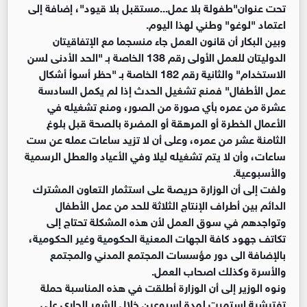
تحت عنوان"طفولة بلا عمل...مستقبل بلا قيود"، إضافة إلى
اعتماد "لوغو" وطني لهذا اليوم.
وبين البكار أن قانون العمل جاء منسجما مع الإتفاقيتان
الدوليتان للعمل الأولى رقم 138 الخاصة بـ "الحد الأدنى لسن
الاستخدام" والثانية رقم 182 الخاصة بـ "حظر أسوأ أشكال
عمل الأطفال" فمنع تشغيل الحدث إذا لم يكمل السادسة
عشرة من عمره بأي صورة من الصور، ومنع تشغيله في
الأعمال الخطرة أو المرهقة أو المضرة بالصحة قبل بلوغ
الثامنة عشر من عمره، وعلى أن لا تزيد ساعات عمله عن ست
ساعات، وأن لا يتم تشغيله ليلا وفي الأعياد والعطل الرسمية
والأسبوعية.
ولفت إلى أن الوزارة حريصة على استثمار التعاون المشترك
الدائم بين أطراف الإنتاج الثلاثة للحد من عمل الأطفال
وتواجدهم في سوق العمل لأن هذه المشكلة تحتاج إلى
تكاتف جهود كافة الجهات المعنية الحكومية وغير الحكومية،
بالإضافة الى دور مؤسسات المجتمع المدني والمجتمع
والأسرة وكذلك اصحاب العمل.
ونوه الوزير إلى أن الوزارة أطلقت في هذه المناسبة حملة
تفتيشية استمرت لمدة اسبوعين خلال الشهر الجاري على