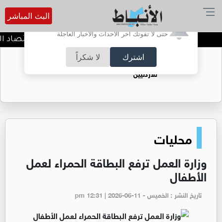
البث المباشر
أترغب في تفعيل الإشعارات؟
حتى لا تفوتك آخر الأحداث والأخبار العاجلة
وزير المياه والري ووزير الاقتصاد ا
اشترك
لا شكراً
حقل الريشة حين يتحول الغاز إلى فرص عمل
للأردنيين
محليات
وزارة العمل ترفع البطاقة الحمراء لعمل
الأطفال
تاريخ النشر : الخميس - pm 12:31 | 2026-06-11