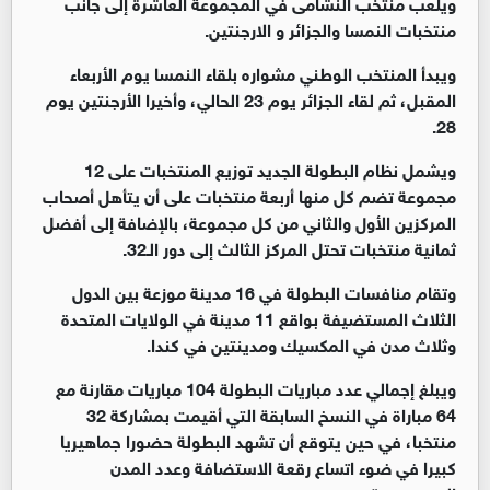
ويلعب منتخب النشامى في المجموعة العاشرة إلى جانب
منتخبات النمسا والجزائر و الارجنتين.
ويبدأ المنتخب الوطني مشواره بلقاء النمسا يوم الأربعاء
المقبل، ثم لقاء الجزائر يوم 23 الحالي، وأخيرا الأرجنتين يوم
28.
ويشمل نظام البطولة الجديد توزيع المنتخبات على 12
مجموعة تضم كل منها أربعة منتخبات على أن يتأهل أصحاب
المركزين الأول والثاني من كل مجموعة، بالإضافة إلى أفضل
ثمانية منتخبات تحتل المركز الثالث إلى دور الـ32.
وتقام منافسات البطولة في 16 مدينة موزعة بين الدول
الثلاث المستضيفة بواقع 11 مدينة في الولايات المتحدة
وثلاث مدن في المكسيك ومدينتين في كندا.
ويبلغ إجمالي عدد مباريات البطولة 104 مباريات مقارنة مع
64 مباراة في النسخ السابقة التي أقيمت بمشاركة 32
منتخبا، في حين يتوقع أن تشهد البطولة حضورا جماهيريا
كبيرا في ضوء اتساع رقعة الاستضافة وعدد المدن