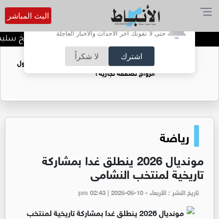
البث المباشر
أترغب في تفعيل الإشعارات؟
حتى لا تفوتك آخر الأحداث والأخبار العاجلة
د. منذر جرادات يهنىء الشيخ سليمان
اشترك
لا شكراً
فتيات يستغللنه لتحقيق مكاسب مادية.. هل تحول
الزواج لصفقة تجارية؟
رياضة
مونديال 2026 ينطلق غدا بمشاركة
تاريخية لمنتخب النشامى
تاريخ النشر : الأربعاء - pm 02:43 | 2026-06-10