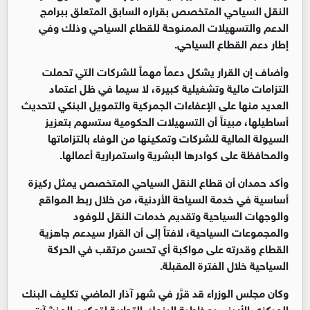
النقل السياحي المتخصص بقراره السابق المتعلق ببرامج
الدعم والتسهيلات الممنوحة للقطاع السياحي وذلك وفي
إطار دعم القطاع السياحي.
وأضاف إن القرار يشكل دعماً مهماً للشركات التي تحملت
التزامات مالية وتشغيلية كبيرة، لا سيما في ظل اعتماد
العديد منها على الإعفاءات الجمركية والتمويل البنكي لتحديث
أساطيلها، مبيناً أن التسهيلات الحكومية ستسهم بتعزيز
السيولة المالية للشركات وتمكينها من الوفاء بالتزاماتها
والمحافظة على كوادرها البشرية واستمرارية أعمالها.
وأكد حمدان أن قطاع النقل السياحي المتخصص يمثل ركيزة
أساسية في خدمة السياحة الأردنية، من خلال ربط المواقع
والوجهات السياحية وتقديم خدمات النقل للوفود
والمجموعات السياحية، لافتاً إلى أن القرار سيدعم جاهزية
القطاع وقدرته على مواكبة أي تحسن مرتقب في الحركة
السياحية خلال الفترة المقبلة.
وكان مجلس الوزراء قد قرَّر في شهر آذار الماضي تكليف البنك
المركزي الأردني بمخاطبة البنوك التجارية لتمكين المنشآت