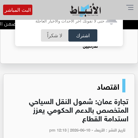
البث المباشر
أترغب في تفعيل الإشعارات؟
حتى لا تفوتك آخر الأحداث والأخبار العاجلة
ندوة تعاين التراث الأردني ضمن الب
اشترك
لا شكراً
حقل الريشة حين يتحول الغاز إلى فرص عمل
للأردنيين
اقتصاد
تجارة عمان: شمول النقل السياحي
المتخصص بالدعم الحكومي يعزز
استدامة القطاع
تاريخ النشر : الأربعاء - pm 12:13 | 2026-06-10