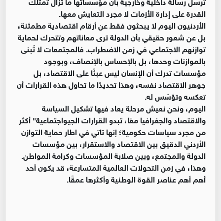
ترسل رسالة داخلية وخارجية بأن مؤسساتها ما تزال تمتلك
القدرة على إدارة الأزمات لا مجرد التعايش معها.
الأردنيون اليوم لا يبحثون فقط عن أرقام اقتصادية مطمئنة،
بل عن شعور حقيقي بأن الدولة ترى معاناتهم وتتحرك لحماية
توازنهم الاجتماعي في زمن الاضطراب. فالمجتمعات لا تُبنى
بالموازنات وحدها، بل بالإحساس بالإنصاف، وبوجود
مؤسسات تدرك أن الإنسان ليس عبئًا على الاقتصاد، بل
جوهر الاقتصاد نفسه، وهذا تحديدًا ما تحاول هذه القرارات أن
تعكسه وتؤسّس له.
اليوم، ونحن نعيش مرحلة يعاد فيها تشكيل السياسة
والاقتصاد والجغرافيا معًا، تبدو القرارات الجيواجتماعية" أكثر
من مجرد سياسات حكومية؛ إنها تاتي في اطار حماية التوازن
الأردني الدقيق بين الاقتصاد والاستقرار، بين مؤسسات
الدولة والمجتمع، وبين صلابة المؤسسات وكرامة المواطن.
وهذا، في زمن التحولات العالمية المتسارعة، قد يكون أحد
أهم أهم عناصر القوة الوطنية وأكثرها عمقًا.