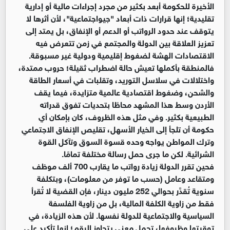
الأخيرة للحكومة أبعد بكثير من مجرد إجراءات مالية أو إدارية
تقليدية؛ إنها قرارات ذات أبعاد "جيواجتماعية"، لأن أثرها لا
يتوقف عند حدود الرواتب أو الدعم أو الإنفاق، بل يمتد إلى
تعزيز العلاقة بين الدولة والمجتمع في زمن تتعرض فيه
الاقتصادات الهشة لضغوط إقليمية ودولية غير مسبوقة.
فالمنطقة بأكملها تعيش حالة اضطراب ثقيلة؛ حروب ممتدة،
واختلالات في سلاسل التوريد، وتقلبات في أسعار الطاقة
والشحن، وضغوط اقتصادية عالمية متزايدة، فيما يقف
الأردن وسط هذا المشهد محاطًا بتحديات تفوق قدراته
الطبيعية بكثير. وفي مثل هذه الظروف، كان بإمكان أي
حكومة أن تلجأ إلى الخيار الأسهل، تقليص الإنفاق الاجتماعي
وترك المواطن يواجه وحده قسوة السوق وتآكل القوة
الشرائية. لكن ما جرى حمل رسالة مختلفة تمامًا.
فحين تقرر الدولة زيادة رواتب ما يقارب 700 ألف موظف
ومتقاعد وعامل (حسب ما توفر من معلومات)، وبتكلفة
سنوية تُقدَّر بحوالي 252 مليون دينار، فإن القضية لا تُقرأ
فقط من زاوية الكلفة المالية، بل من زاوية الفلسفة
السياسية والاجتماعية للدولة نفسها. لأن هذه الزيادة، في
توقيتها وظروفها، تحمل معنى يتجاوز الرقم؛ إنها تأكيد على