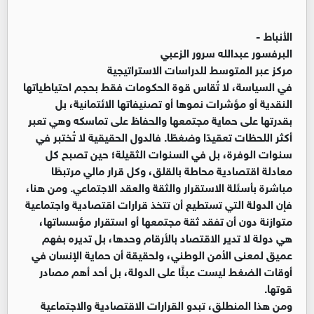
الأنباط -
البرفسور عبدالله سرور الزعبي
مركز عبر المتوسط للدراسات الاستراتيجية
في السياسة، لا تُقاس قوة الحكومات فقط بحجم احتياطياتها
النقدية أو مؤشرات نموها أو تصنيفاتها الائتمانية، بل
بقدرتها على حماية مجتمعها والحفاظ على تماسكه وهي تعبر
أكثر اللحظات تعقيدًا وضغطًا. فالدول الحقيقية لا تُختبر في
سنوات الوفرة، بل في السنوات الثقيلة؛ حين تصبح كل
معادلة اقتصادية محاطة بالقلق، وكل قرار مالي مرتبطًا
مباشرة بأسئلة الاستقرار والثقة والعقد الاجتماعي. ومن هنا،
فإن الدولة التي تستطيع أن تتخذ قرارات اقتصادية واجتماعية
متوازنة دون أن تفقد ثقة مجتمعها أو استقرار مؤسساتها،
هي دولة لا تدير الاقتصاد بالأرقام وحدها، بل تديره بفهم
عميق لمعنى الأمن الوطني، ولحقيقة أن حماية الإنسان في
أوقات الضغط ليست عبئًا على الدولة، بل أحد أهم مصادر
قوتها.
ومن هذا المنطلق، تبدو القرارات الاقتصادية والاجتماعية