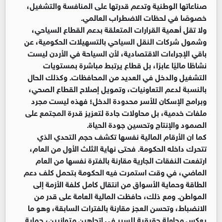
صناعاتها الوطنية وتدعم قدرتها على المنافسة والتشغيل،
خصوصًا في لحظات الاضطراب العالمي.
ولا تقل أهمية القرارات المتعلقة بدعم القطاع السياحي،
وشمول شركات النقل السياحي بالتسهيلات الحكومية، عن
باقي الإجراءات الاقتصادية، لأن السياحة في الأردن ليست
نشاطًا ماليًا عابرًا، بل قطاع يرتبط مباشرة بمستويات
التشغيل والدخل في العديد من المحافظات. وكذلك الحال
بالنسبة لدعم التعاونيات، وتمويل إصلاح القطاع الصحي،
وبرامج الإسكان للأسر محدودة الدخل؛ فهذه ليست مجرد
ملفات خدمية، بل محاولات جادة لتعزيز قدرة المجتمع على
الصمود والإنتاج وتحسين جودة الحياة.
كما ان الأرقام المالية نفسها تكشف حجم التحدي الذي
تتحرك داخله الحكومة. فحتى نهاية الثلث الأول من العام،
ارتفعت النفقات الجارية مقارنة بالفترة نفسها من العام
الماضي، في وقت استمرت فيه الحكومة بتحمل كلف دعم
الطاقة وحماية الأسواق من انتقال كامل كلفة الأزمة إلى
المواطن. ومع ذلك، حافظت المالية العامة على قدر من
الانضباط، وتحسن العجز مقارنة بالفترات السابقة، وهو ما
يعكس محاولة حقيقية للسير في اتجاهين متوازيين، حماية