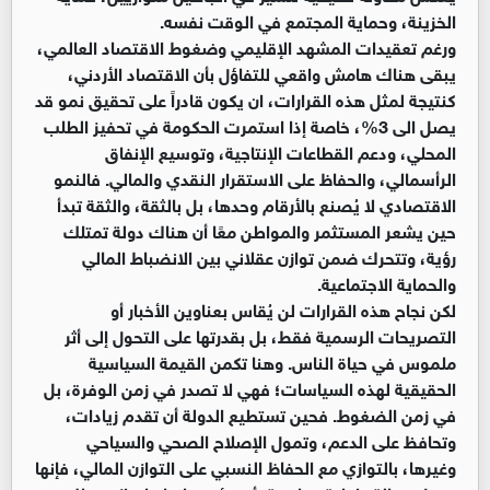
الخزينة، وحماية المجتمع في الوقت نفسه.
ورغم تعقيدات المشهد الإقليمي وضغوط الاقتصاد العالمي،
يبقى هناك هامش واقعي للتفاؤل بأن الاقتصاد الأردني،
كنتيجة لمثل هذه القرارات، ان يكون قادراً على تحقيق نمو قد
يصل الى 3%، خاصة إذا استمرت الحكومة في تحفيز الطلب
المحلي، ودعم القطاعات الإنتاجية، وتوسيع الإنفاق
الرأسمالي، والحفاظ على الاستقرار النقدي والمالي. فالنمو
الاقتصادي لا يُصنع بالأرقام وحدها، بل بالثقة، والثقة تبدأ
حين يشعر المستثمر والمواطن معًا أن هناك دولة تمتلك
رؤية، وتتحرك ضمن توازن عقلاني بين الانضباط المالي
والحماية الاجتماعية.
لكن نجاح هذه القرارات لن يُقاس بعناوين الأخبار أو
التصريحات الرسمية فقط، بل بقدرتها على التحول إلى أثر
ملموس في حياة الناس. وهنا تكمن القيمة السياسية
الحقيقية لهذه السياسات؛ فهي لا تصدر في زمن الوفرة، بل
في زمن الضغوط. فحين تستطيع الدولة أن تقدم زيادات،
وتحافظ على الدعم، وتمول الإصلاح الصحي والسياحي
وغيرها، بالتوازي مع الحفاظ النسبي على التوازن المالي، فإنها