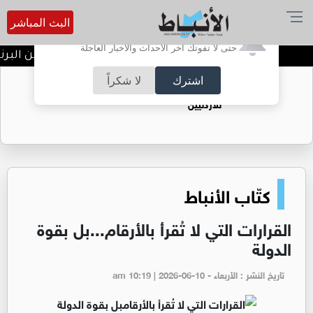
البث المباشر
أترغب في تفعيل الإشعارات؟
حتى لا تفوتك آخر الأحداث والأخبار العاجلة
ندوة تعاين التراث الأردني ضمن البرنا
اشترك
لا شكراً
حقل الريشة حين يتحول الغاز إلى فرص عمل
للأردنيين
كتّاب الأنباط
القرارات التي لا تُقرأ بالأرقام...بل بقوة
الدولة
تاريخ النشر : الأربعاء - am 10:19 | 2026-06-10