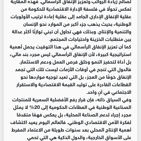
لصالح زيادة الرواتب وتعزيز الإنفاق الرأسمالي. فهذه المقاربة
تعكس تحولًا في فلسفة الإدارة الاقتصادية للحكومة من
عقلية الإنفاق الإداري الجامد إلى عقلية إعادة ترتيب الأولويات
الوطنية، بحيث يذهب جزء أكبر من الموارد نحو الإنسان
والتنمية والإنتاج. وبذلك فهي تحاول أن تبني توازنًا أكثر عدالة
بين متطلبات الخزينة واحتياجات المجتمع.
كما أن تعزيز الإنفاق الرأسمالي في هذا التوقيت يحمل أهمية
استراتيجية كبيرة، لأن الإنفاق الرأسمالي ليس مجرد بند مالي،
بل أداة لتحفيز النمو وخلق فرص العمل ودعم الاستثمار.
فالدول التي تنجح في أوقات الأزمات ليست تلك التي تجمد
الإنفاق خوفًا من العجز، بل التي تعيد توجيه مواردها نحو
القطاعات القادرة على توليد القيمة الاقتصادية والاستقرار
الاجتماعي في آنٍ واحد.
وفي السياق ذاته، فإن قرار رفع الأفضلية السعرية للمنتجات
الصناعية الوطنية في العطاءات الحكومية إلى 20% لا يمثل
مجرد إجراء لدعم الصناعة المحلية، بل يعكس فهمًا متقدمًا
لفكرة الأمن الاقتصادي الوطني. فالعالم اليوم يعيد اكتشاف
أهمية الإنتاج المحلي بعد سنوات طويلة من الاعتماد المفرط
على الأسواق الخارجية، والدول الذكية هي التي تحمي