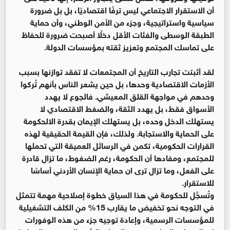
أن الاستقرار الاجتماعي ليس ترفًا اقتصاديًا، بل بل ضرورة
سياسية واستراتيجية، وجزء من الأمن الوطني، وأن حماية
الطبقة الوسطى والفئات الأقل دخلًا أصبحت ضرورة للحفاظ
على تماسك المجتمع وتعزيز ثقته بمؤسسات الدولة.
لقد أثبتت تجارب التاريخ أن المجتمعات لا تفقد توازنها بسبب
الأزمات الاقتصادية وحدها، بل حين يشعر الناس بأنهم تُركوا
وحدهم في مواجهة القلق المعيشي. فالجوع لا يهدد
الأسواق فقط، بل يهدد الثقة، والضغط الاقتصادي لا
يستهلك الدخل وحده، بل يستهلك الإيمان بقدرة الالحكومة
على الحماية والاستجابة. ولذلك، فإن القيمة الحقيقية لهذه
القرارات الحكومية، تكمن في الرسائل العميقة التي تحملها
للمجتمع، ومفادها أن الحكومة، رغم الضغوط، ما تزال قادرة
على الفعل، وما تزال ترى ان حماية الإنسان الأردني أساسًا
للاستقرار.
وتُسجَّل للحكومة في هذا السياق خطوة إصلاحية مهمة تتمثل
في التوجه نحو تخفيض ما يقارب 15% من الكلف التشغيلية
للمؤسسات الرسمية، وإعادة توجيه جزء من هذه الوفورات