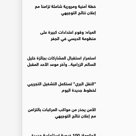
خطة أمنية ومرورية شاملة تزامنا مع
إعلان نتائج التوجيهي
المياه: وقوع اعتداءات كبيرة على
منظومة الديسي في الجفر
استمرار استقبال المشاركات بجائزة خليل
السالم الزراعية.. وآخر موعد الأحد المقبل
"النقل البري" تستكمل التشغيل التجريبي
لخطوط جديدة اليوم
الأمن يحذر من مواكب المركبات بالتزامن
مع إعلان نتائج التوجيهي
الحكومة: 100 فرصة استثمارية جديدة