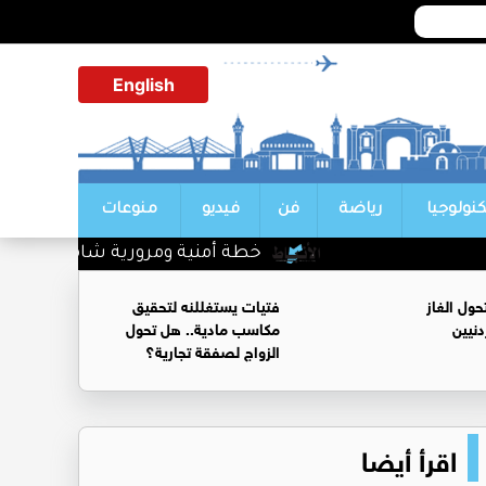
English
كنولوجيا
رياضة
فن
فيديو
منوعات
خطة أمنية ومرورية شاملة تزامنا مع إ
ول الغاز
فتيات يستغللنه لتحقيق
نيين
مكاسب مادية.. هل تحول
الزواج لصفقة تجارية؟
اقرأ أيضا