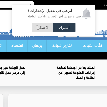
أترغب في تفعيل الإشعارات؟
حتى لا تفوتك آخر الأحداث والأخبار العاجلة
اشترك
لا شكراً
كتّاب الأنباط
تقارير الأنباط
برلمان
اقتصاد
ت
الملك يترأس اجتماعا لمتابعة
حقل الريشة حين يتح
إجراءات الحكومة لتعزيز أمن
إلى فرص عمل للأرد
الطاقة والغذاء