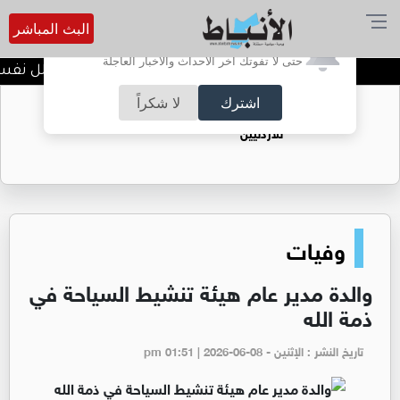
البث المباشر
أترغب في تفعيل الإشعارات؟
حتى لا تفوتك آخر الأحداث والأخبار العاجلة
الضحك وقت الأزمات.. خلل نفسي أ
اشترك
لا شكراً
حقل الريشة حين يتحول الغاز إلى فرص عمل
للأردنيين
وفيات
والدة مدير عام هيئة تنشيط السياحة في
ذمة الله
تاريخ النشر : الإثنين - pm 01:51 | 2026-06-08