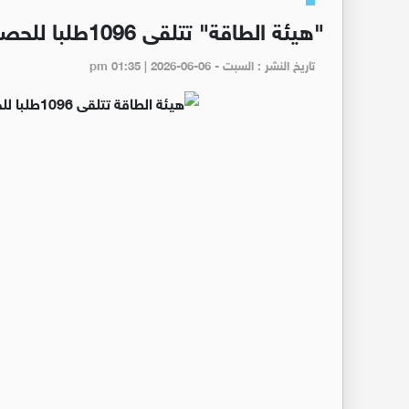
"هيئة الطاقة" تتلقى 1096طلبا للحصول على تراخيص خلال نيسان الماضي
تاريخ النشر : السبت - pm 01:35 | 2026-06-06