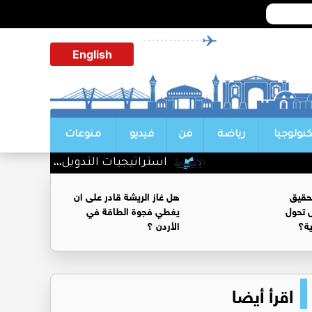
English
كنولوجيا
رياضة
فن
فيديو
منوعات
استراتيجيات التدويل،،، كيف تتحول 
حقيق
هل غاز الريشة قادر على ان
 تحول
يغطي فجوة الطاقة في
ية؟
الأردن ؟
اقرأ أيضا