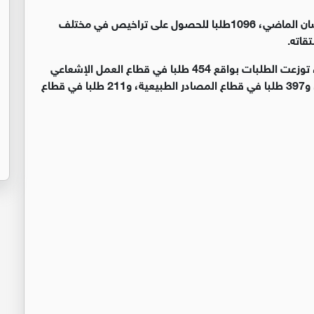
تلقت هيئة تنظيم قطاع الطاقة والمعادن، خلال شهر نيسان الماضي، 1096طلبا للحصول على تراخيص في مختلف
وبحسب بيانات الهيئة المنشورة على موقعها الإلكتروني، توزعت الطلبات بواقع 454 طلبا في قطاع العمل الإشعاعي
والنووي، و34 طلبا في قطاع الكهرباء والطاقة المتجددة، و397 طلبا في قطاع المصادر الطبيعية، و211 طلبا في قطاع