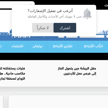
أترغب في تفعيل الإشعارات؟
حتى لا تفوتك آخر الأحداث والأخبار العاجلة
اشترك
لا شكراً
كتّاب الأنباط
تقارير الأنباط
برلمان
اقتصاد
ت
حقل الريشة حين يتحول الغاز
فتيات يستغللنه لت
إلى فرص عمل للأردنيين
مكاسب مادية.. هل
الزواج لصفقة تجار