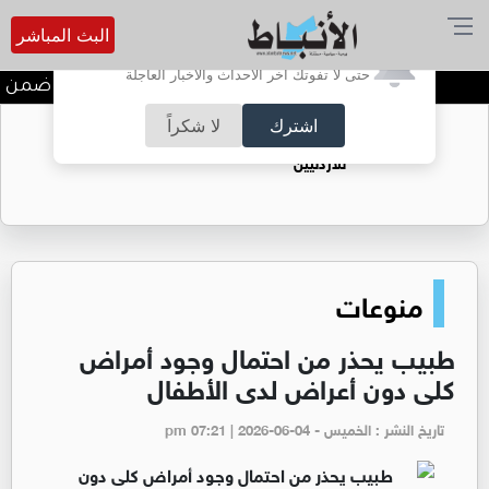
البث المباشر
أترغب في تفعيل الإشعارات؟
حتى لا تفوتك آخر الأحداث والأخبار العاجلة
ندوة تعاين التراث الأردني ضمن ال
اشترك
لا شكراً
حقل الريشة حين يتحول الغاز إلى فرص عمل
للأردنيين
منوعات
طبيب يحذر من احتمال وجود أمراض
كلى دون أعراض لدى الأطفال
تاريخ النشر : الخميس - pm 07:21 | 2026-06-04