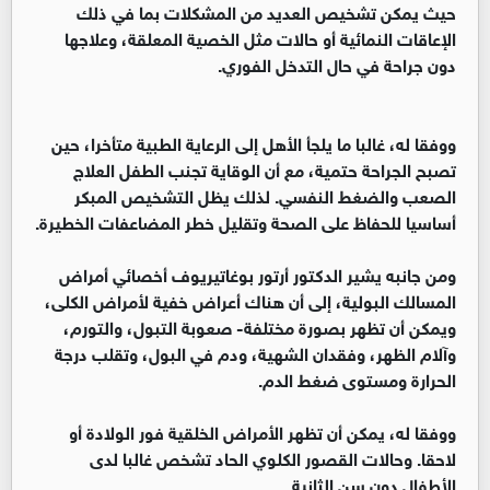
حيث يمكن تشخيص العديد من المشكلات بما في ذلك
الإعاقات النمائية أو حالات مثل الخصية المعلقة، وعلاجها
دون جراحة في حال التدخل الفوري.
ووفقا له، غالبا ما يلجأ الأهل إلى الرعاية الطبية متأخرا، حين
تصبح الجراحة حتمية، مع أن الوقاية تجنب الطفل العلاج
الصعب والضغط النفسي. لذلك يظل التشخيص المبكر
أساسيا للحفاظ على الصحة وتقليل خطر المضاعفات الخطيرة.
ومن جانبه يشير الدكتور أرتور بوغاتيريوف أخصائي أمراض
المسالك البولية، إلى أن هناك أعراض خفية لأمراض الكلى،
ويمكن أن تظهر بصورة مختلفة- صعوبة التبول، والتورم،
وآلام الظهر، وفقدان الشهية، ودم في البول، وتقلب درجة
الحرارة ومستوى ضغط الدم.
ووفقا له، يمكن أن تظهر الأمراض الخلقية فور الولادة أو
لاحقا. وحالات القصور الكلوي الحاد تشخص غالبا لدى
الأطفال دون سن الثانية.