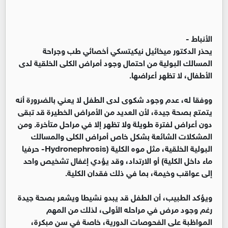
الأنباط -
يحذر الدكتور ميخائيل نيكيتسكي أخصائي طب وجراحة
المسالك البولية من احتمال وجود أمراض الكلى الخلقية لدى
الأطفال، لا تظهر أعراضها.
ووفقا له، عدم وجود شكوى لدى الطفل لا يعني بالضرورة أنه
يتمتع بصحة جيدة، لأن العديد من الأمراض الخطيرة قد تبقى
دون أعراض لفترة طويلة ولا تظهر إلا في مراحل متأخرة. ومن
المشكلات الشائعة بشكل خاص أمراض الكلى والمسالك
البولية الخلقية، مثل موه الكلية (Hydronephrosis- حرفيا
ماء داخل الكلية) أو الارتداد، وقد يؤدي إغفال تشخيص واحد
إلى عواقب وخيمة، بما في ذلك فقدان الكلية.
ويؤكد الطبيب، أن الطفل قد يبدو نشيطا ويشعر بصحة جيدة
رغم وجود مرض في مراحله الأولى، لذلك من المهم
المواظبة على الفحوصات الدورية، خاصة في سن مبكرة،