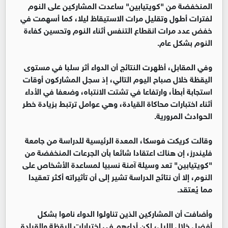
المنخفضة من "كويتيابين" ساعدت المشاركين على النوم
لفترات أطول وتقليل مرات الاستيقاظ ليلا، كما أسهمت في
خفض عدد مرات انقطاع التنفس أثناء النوم وتحسين كفاءة
النوم بشكل عام.
وفي المقابل، أظهرت النتائج أن الدواء أثر سلبا في مستوى
اليقظة خلال صباح اليوم التالي، إذ سجل المشاركون أوقات
استجابة أبطأ، وارتفاعا في تشتت الانتباه، وضعفا في الأداء
أثناء اختبارات محاكاة القيادة، وهي عوامل ترتبط بزيادة خطر
الحوادث المرورية.
وقالت كريكت فوسكا، المعدة الرئيسية للدراسة من جامعة
فليندرز، إن هناك اعتقادا شائعا بأن الجرعات المنخفضة من
"كويتيابين" تعد وسيلة آمنة نسبيا لمساعدة الأشخاص على
النوم، إلا أن نتائج الدراسة تشير إلى أن تأثيراته أكثر تعقيدا
مما يُعتقد.
وأضافت أن المشاركين الذين تناولوا الدواء ناموا بشكل
أفضل خلال الليل، لكن أداءهم في اختبارات اليقظة والقيادة