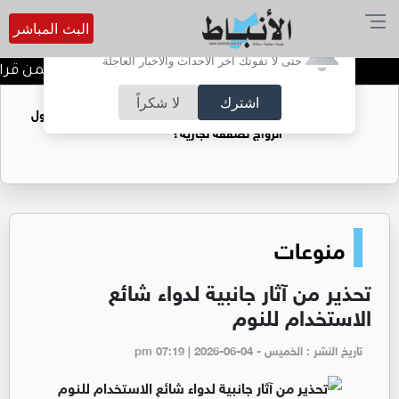
البث المباشر
أترغب في تفعيل الإشعارات؟
حتى لا تفوتك آخر الأحداث والأخبار العاجلة
مجلس نقابة الصحفيين يثمن قرار الن
اشترك
لا شكراً
فتيات يستغللنه لتحقيق مكاسب مادية.. هل تحول
الزواج لصفقة تجارية؟
منوعات
تحذير من آثار جانبية لدواء شائع
الاستخدام للنوم
تاريخ النشر : الخميس - pm 07:19 | 2026-06-04