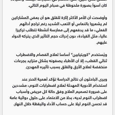
كان أسوأ بصورة ملحوظة في صباح اليوم التالي.
وأوضحت أن الأمر الأكثر إثارة للقلق هو أن بعض المشاركين
لم يشعروا بالنعاس أو التعب الشديد رغم تراجع أدائهم
الفعلي، ما قد يدفعهم إلى ممارسة أنشطة تتطلب تركيزا
عاليا، مثل القيادة، دون إدراك حجم التأثير الذي يتركه الدواء
عليهم.
ويُستخدم "كويتيابين" أساسا لعلاج الفصام والاضطراب
ثنائي القطب، إلا أن الأطباء يصفونه بشكل متزايد بجرعات
منخفضة لعلاج الأرق والقلق بسبب تأثيره المهدئ.
ويرى الباحثون أن نتائج الدراسة تؤكد أهمية الحذر عند
استخدام الأدوية المهدئة لعلاج اضطرابات النوم، مشددين
على ضرورة تصميم العلاج وفق حالة كل مريض وأسباب
اضطراب النوم لديه، بدلا من الاعتماد على حلول دوائية عامة
قد تحسن النوم ليلا على حساب الأداء واليقظة خلال النهار.