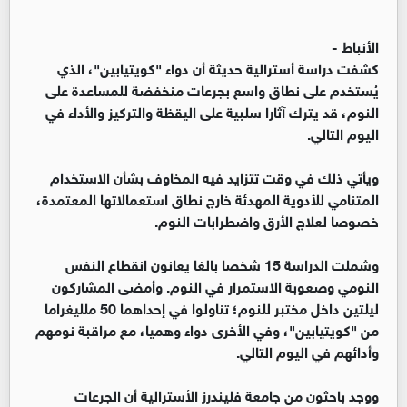
الأنباط -
كشفت دراسة أسترالية حديثة أن دواء "كويتيابين"، الذي
يُستخدم على نطاق واسع بجرعات منخفضة للمساعدة على
النوم، قد يترك آثارا سلبية على اليقظة والتركيز والأداء في
اليوم التالي.
ويأتي ذلك في وقت تتزايد فيه المخاوف بشأن الاستخدام
المتنامي للأدوية المهدئة خارج نطاق استعمالاتها المعتمدة،
خصوصا لعلاج الأرق واضطرابات النوم.
وشملت الدراسة 15 شخصا بالغا يعانون انقطاع النفس
النومي وصعوبة الاستمرار في النوم. وأمضى المشاركون
ليلتين داخل مختبر للنوم؛ تناولوا في إحداهما 50 ملليغراما
من "كويتيابين"، وفي الأخرى دواء وهميا، مع مراقبة نومهم
وأدائهم في اليوم التالي.
ووجد باحثون من جامعة فليندرز الأسترالية أن الجرعات