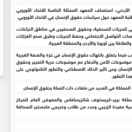
أردني، استضاف المعهد الممثلة الخاصة للاتحاد الأوروبي
بة المعهد حول سياسات حقوق الإنسان في الاتحاد الأوروبي.
رفاعي للحريات الصحفية، وحقوق الصحفيين في مناطق النزاعات،
ات التواصل الاجتماعي وحفظ الحريات وطرق صنع القرارات
لعلاقة بين أوروبا والأردن والمنطقة العربية.
لاب فيما يتعلق بانتهاك حقوق الإنسان في غزة والضفة الغربية
ع موضوعات الأمن والدفاع مع موضوعات حرية التعبير وحقوق
لإنسان وعن تأثير الذكاء الاصطناعي والتطور التكنولوجي على
ا التطور.
 المملكة في العديد من ملفات ذات الصلة بحقوق الإنسان.
المملكة بيير-كريستوف شاتزيسافاس والمفوض العام للمركز
سية مفيدة الزريبي وعدد من طلاب وخريجي ماجستير الصحافة