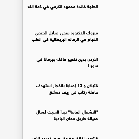
الحاجة خالدة محمود الكرمي في ذمة الله
مبروك الدكتورة سجى صايل الدغمي
النجاح في الزماله البريطانية في الطب
الأردن يدين تفجير حافلة بجرمانا في
سوريا
قتيلان و 13 إصابة بانفجار استهدف
حافلة ركاب في ريف دمشق
"الأشغال العامة" تبدأ السبت أعمال
صيانة طريق معان البادية
قشوع: إغلاق مضيق هرمز تهديد للأمن