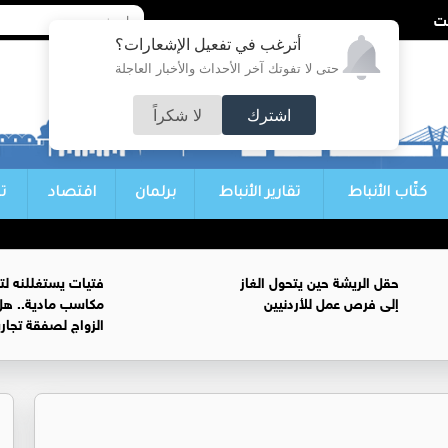
أترغب في تفعيل الإشعارات؟
حتى لا تفوتك آخر الأحداث والأخبار العاجلة
اشترك
لا شكراً
كتّاب الأنباط
تقارير الأنباط
برلمان
اقتصاد
ت
حقل الريشة حين يتحول الغاز
فتيات يستغللنه لت
إلى فرص عمل للأردنيين
مكاسب مادية.. هل
الزواج لصفقة تجار