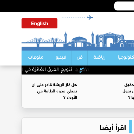
English
كنولوجيا
رياضة
فن
فيديو
منوعات
تتويج الفرق الفائزة في اليوم الأول من
حقيق
هل غاز الريشة قادر على ان
 تحول
يغطي فجوة الطاقة في
ية؟
الأردن ؟
اقرأ أيضا