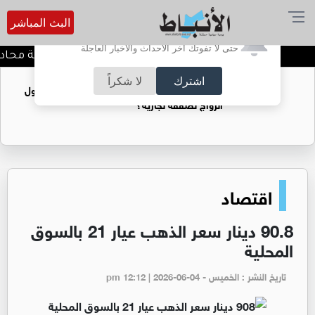
البث المباشر
أترغب في تفعيل الإشعارات؟
حتى لا تفوتك آخر الأحداث والأخبار العاجلة
كيف تحافظ على خصوصية محادثاتك
اشترك
لا شكراً
فتيات يستغللنه لتحقيق مكاسب مادية.. هل تحول
الزواج لصفقة تجارية؟
اقتصاد
90.8 دينار سعر الذهب عيار 21 بالسوق
المحلية
تاريخ النشر : الخميس - pm 12:12 | 2026-06-04