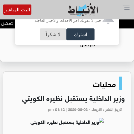
البث المباشر
أترغب في تفعيل الإشعارات؟
حتى لا تفوتك آخر الأحداث والأخبار العاجلة
ندوة تعاين التراث الأردني ضمن ا
اشترك
لا شكراً
حقل الريشة حين يتحول الغاز إلى فرص عمل
للأردنيين
محليات
وزير الداخلية يستقبل نظيره الكويتي
تاريخ النشر : الأربعاء - pm 01:12 | 2026-06-03