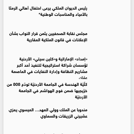
رئيس الديوان الملكي يرعى احتفال أهالي الرمثا
بالأعياد والمناسبات الوطنية*
مجلس نقابة الصحفيين يثمن قرار النواب بشأن
الإعلانات في قانون الملكية العقارية
«إمداد» الإماراتية و«كلين سيتي» الأردنية
تؤسسان شراكة استراتيجية لتنفيذ أحد أكبر
مشاريع النظافة وإدارة النفايات في العاصمة
عمّان
كلّيّة الهندسة في الجامعة الأردنيّة تودّع 808 من
خرّيجيها ضمن فوج الهواشم في الجامعة
الأردنيّة
مندوبا عن الملك وولي العهد… العيسوي يعزي
عشيرني الزريقات والسماوي