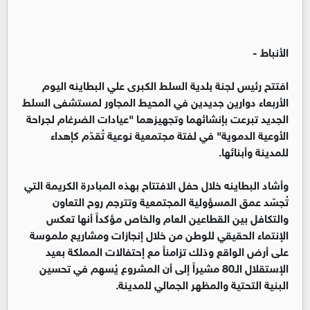
الأنباط -
افتتح رئيس لجنة بلدية السلط الكبرى علي البطاينه اليوم
الأربعاء دوارين جديدين في المحيط المجاور لمستشفى السلط
الجديد تبرعت بإنشائهما وتجهيزهما "عيادات الضرغام لجراحة
الأوعية الدموية" في لفتة مجتمعية نوعية تُقدّم كإهداء
للمدينة وأبنائها.
وأشاد البطاينه خلال حفل الافتتاح بهذه المبادرة الكريمة التي
تُجسّد عمق المسؤولية المجتمعية وتترجم روح التعاون
والتكافل بين القطاعين العام والخاص مؤكداً أنها تعكس
الإنتماء الحقيقي للوطن من خلال إنجازات ومشاريع ملموسة
على أرض الواقع وذلك تزامناً مع إحتفالات المملكة بعيد
الإستقلال الـ80 مشيراً إلى أن المشروع يُسهم في تحسين
البنية التحتية والمظهر الجمالي للمدينة.