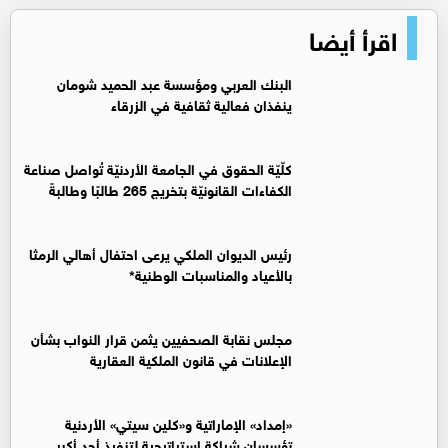
اقرأ أيضا
البنك العربي ومؤسسة عبد الحميد شومان
ينفذان فعالية ثقافية في الزرقاء
كلّيّة الحقوق في الجامعة الأردنيّة تُواصل صناعة
الكفاءات القانونيّة بتخريج 265 طالبًا وطالبةً
رئيس الديوان الملكي يرعى احتفال أهالي الرمثا
بالأعياد والمناسبات الوطنية*
مجلس نقابة الصحفيين يثمن قرار النواب بشأن
الإعلانات في قانون الملكية العقارية
«إمداد» الإماراتية و«كلين سيتي» الأردنية
تؤسسان شراكة استراتيجية لتنفيذ أحد أكبر