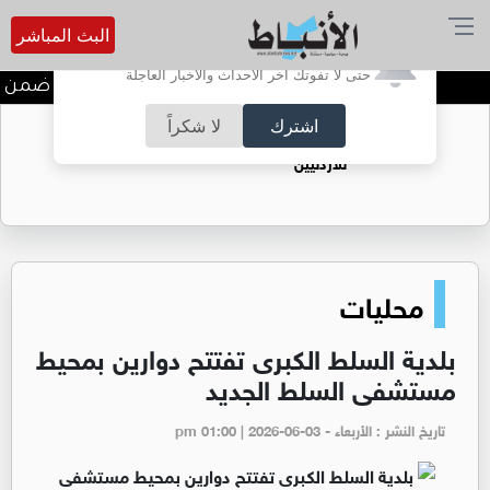
البث المباشر
أترغب في تفعيل الإشعارات؟
حتى لا تفوتك آخر الأحداث والأخبار العاجلة
ندوة تعاين التراث الأردني ضمن ال
اشترك
لا شكراً
حقل الريشة حين يتحول الغاز إلى فرص عمل
للأردنيين
محليات
بلدية السلط الكبرى تفتتح دوارين بمحيط
مستشفى السلط الجديد
تاريخ النشر : الأربعاء - pm 01:00 | 2026-06-03